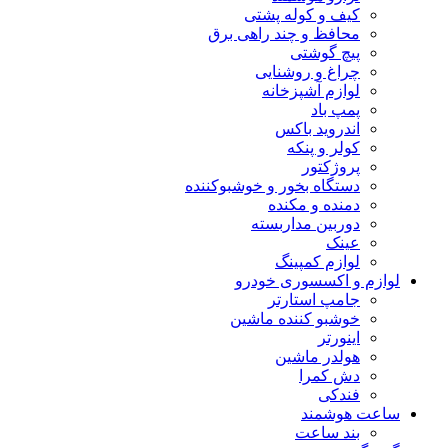
کیف و کوله پشتی
محافظ و چند راهی برق
پیچ گوشتی
چراغ و روشنایی
لوازم آشپزخانه
پمپ باد
اندروید باکس
کولر و پنکه
پروژکتور
دستگاه بخور و خوشبوکننده
دمنده و مکنده
دوربین مداربسته
عینک
لوازم کمپینگ
لوازم و اکسسوری خودرو
جامپ استارتر
خوشبو کننده ماشین
اینورتر
هولدر ماشین
دش کمرا
فندکی
ساعت هوشمند
بند ساعت