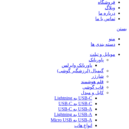
فروشگاه
وبلاگ
درباره ما
تماس با ما
بستن
منو
دسته بندی ها
موبایل و تبلت
پاوربانک
پاوربانک وایرلس
گیمبال (لرزشگیر گوشی)
شارژر
قلم هوشمند
قاب گوشی
کابل و مبدل
USB-C به Lightning
USB-C به USB-C
USB-A به USB-C
USB-A به Lightning
USB-A به Micro USB
انواع هاب