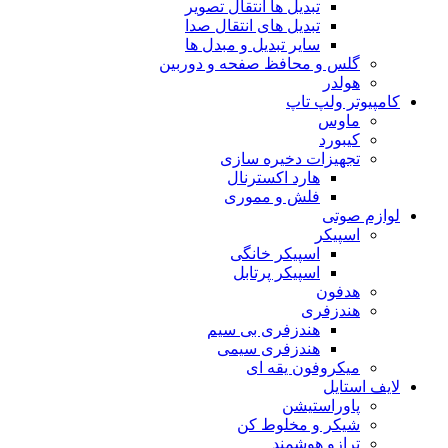
تبدیل ها انتقال تصویر
تبدیل های انتقال صدا
سایر تبدیل و مبدل ها
گلس و محافظ صفحه و دوربین
هولدر
کامپیوتر ولپ تاپ
ماوس
کیبورد
تجهیزات دخیره سازی
هارد اکسترنال
فلش و مموری
لوازم صوتی
اسپیکر
اسپیکر خانگی
اسپیکر پرتابل
هدفون
هندزفری
هندزفری بی سیم
هندزفری سیمی
میکروفون یقه ای
لایف استایل
پاوراستیشن
شیکر و مخلوط کن
ترازو هوشمند