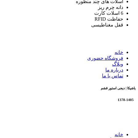
اسلات های چند منظوره
دانه چرم ریز
6 اسلات کارت
حفاظت RFID
قفل مغناطیسی
خانه
فروشگاه حضوری
وبلاگ
درباره ما
تماس با ما
یاشیکا | دیجی استور قشم
1378-1405
تمام حقوق برای فروشگاه یاشیکا محفوظ است |
طراحی شده
توسط شرکت AminH
خانه