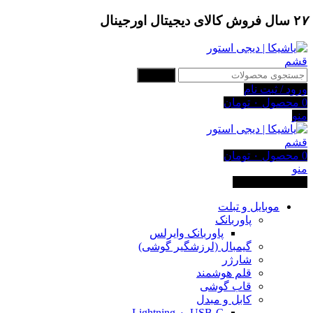
۷
۲
سال فروش کالای دیجیتال اورجینال
جستجو
ورود / ثبت نام
0
محصول
۰
تومان
منو
0
محصول
۰
تومان
منو
دسته بندی کالاها
موبایل و تبلت
پاوربانک
پاوربانک وایرلس
گیمبال (لرزشگیر گوشی)
شارژر
قلم هوشمند
قاب گوشی
کابل و مبدل
USB-C به Lightning