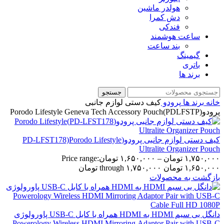
هولدر ماشین
دش کمرا
فندکی
ساعت هوشمند
بند ساعت
گیمینگ
باتری
برند ها
جستجو
خانه
برند ها
پرودو
کیف دستی لوازم جانبی
پرودو(PDLFSTP)Porodo Lifestyle Geneva Tech Accessory Pouch
کیف دستی لوازم جانبی پرودو(PD-LFST178)Porodo Lifestyle
Ultralite Organizer Pouch
۱,۷۵۰,۰۰۰
تومان
–
۱,۶۵۰,۰۰۰
تومان
Price range:
۱,۶۵۰,۰۰۰ تومان through ۱,۷۵۰,۰۰۰ تومان
بازگشت به محصولات
دانگل بی سیم HDMI به HDMI همراه با کابل USB-C پاورولوژی
Powerology Wireless HDMI Mirroring Adaptor Pair with USB-C