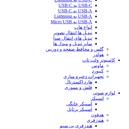
USB-C به USB-C
USB-A به USB-C
USB-A به Lightning
USB-A به Micro USB
انواع هاب
تبدیل ها انتقال تصویر
تبدیل های انتقال صدا
سایر تبدیل و مبدل ها
گلس و محافظ صفحه و دوربین
هولدر
کامپیوتر ولپ تاپ
ماوس
کیبورد
تجهیزات دخیره سازی
هارد اکسترنال
فلش و مموری
لوازم صوتی
اسپیکر
اسپیکر خانگی
اسپیکر پرتابل
هدفون
هندزفری
هندزفری بی سیم