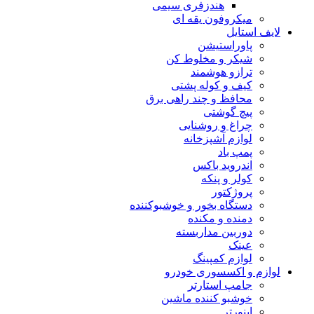
هندزفری سیمی
میکروفون یقه ای
لایف استایل
پاوراستیشن
شیکر و مخلوط کن
ترازو هوشمند
کیف و کوله پشتی
محافظ و چند راهی برق
پیچ گوشتی
چراغ و روشنایی
لوازم آشپزخانه
پمپ باد
اندروید باکس
کولر و پنکه
پروژکتور
دستگاه بخور و خوشبوکننده
دمنده و مکنده
دوربین مداربسته
عینک
لوازم کمپینگ
لوازم و اکسسوری خودرو
جامپ استارتر
خوشبو کننده ماشین
اینورتر