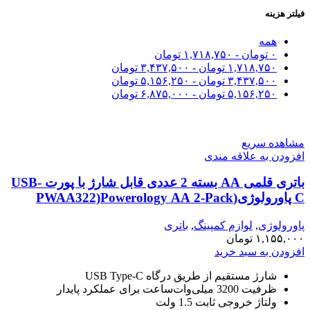
فیلتر هزینه
همه
۰
تومان
-
۱,۷۱۸,۷۵۰
تومان
۱,۷۱۸,۷۵۰
تومان
-
۳,۴۳۷,۵۰۰
تومان
۳,۴۳۷,۵۰۰
تومان
-
۵,۱۵۶,۲۵۰
تومان
۵,۱۵۶,۲۵۰
تومان
-
۶,۸۷۵,۰۰۰
تومان
مشاهده سریع
افزودن به علاقه مندی
باتری قلمی AA بسته 2 عددی قابل شارژ با پورت USB-
C پاورولوژی(PWAA322)Powerology AA 2-Pack
USB-C Rechargeable – White/Blue
پاورولوژی
,
لوازم کمپینگ
,
باتری
۱,۱۵۵,۰۰۰
تومان
افزودن به سبد خرید
شارژ مستقیم از طریق درگاه USB Type-C
ظرفیت 3200 میلی‌وات‌ساعت برای عملکرد پایدار
ولتاژ خروجی ثابت 1.5 ولت