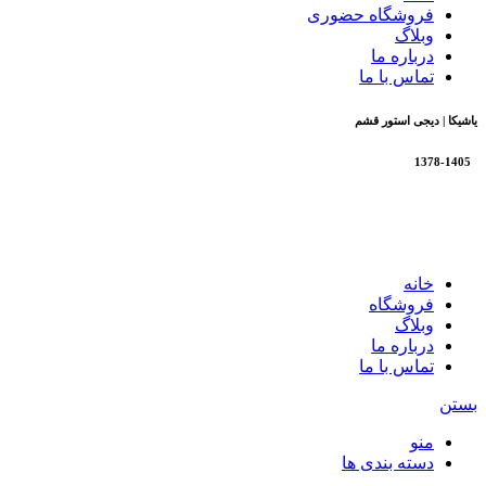
فروشگاه حضوری
وبلاگ
درباره ما
تماس با ما
یاشیکا | دیجی استور قشم
1378-1405
تمام حقوق برای فروشگاه یاشیکا محفوظ است |
طراحی شده
توسط شرکت AminH
خانه
فروشگاه
وبلاگ
درباره ما
تماس با ما
بستن
منو
دسته بندی ها