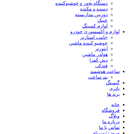
دستگاه بخور و خوشبوکننده
دمنده و مکنده
دوربین مداربسته
عینک
لوازم کمپینگ
لوازم و اکسسوری خودرو
جامپ استارتر
خوشبو کننده ماشین
اینورتر
هولدر ماشین
دش کمرا
فندکی
ساعت هوشمند
بند ساعت
گیمینگ
باتری
برند ها
خانه
فروشگاه
وبلاگ
درباره ما
تماس با ما
ورود / ثبت نام