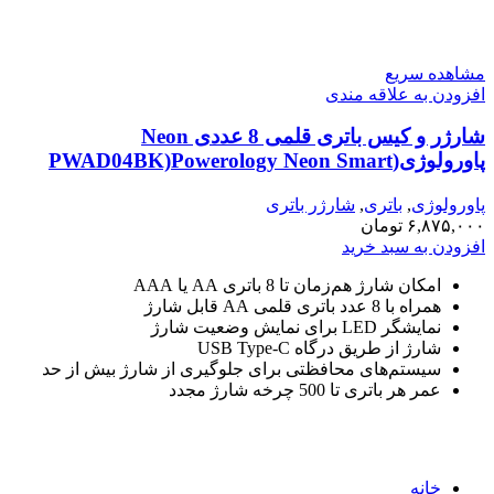
مشاهده سریع
افزودن به علاقه مندی
شارژر و کیس باتری قلمی 8 عددی Neon
پاورولوژی(PWAD04BK)Powerology Neon Smart
Battery Charging Case – Black
پاورولوژی
,
باتری
,
شارژر باتری
۶,۸۷۵,۰۰۰
تومان
افزودن به سبد خرید
امکان شارژ هم‌زمان تا 8 باتری AA یا AAA
همراه با 8 عدد باتری قلمی AA قابل شارژ
نمایشگر LED برای نمایش وضعیت شارژ
شارژ از طریق درگاه USB Type-C
سیستم‌های محافظتی برای جلوگیری از شارژ بیش از حد
عمر هر باتری تا 500 چرخه شارژ مجدد
خانه