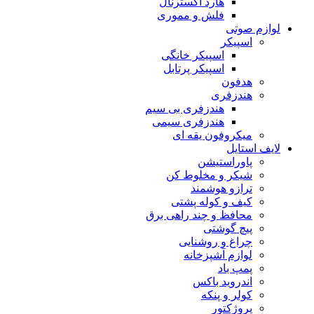
هارد اکسترنال
فلش و مموری
لوازم صوتی
اسپیکر
اسپیکر خانگی
اسپیکر پرتابل
هدفون
هندزفری
هندزفری بی سیم
هندزفری سیمی
میکروفون یقه ای
لایف استایل
پاوراستیشن
شیکر و مخلوط کن
ترازو هوشمند
کیف و کوله پشتی
محافظ و چند راهی برق
پیچ گوشتی
چراغ و روشنایی
لوازم آشپزخانه
پمپ باد
اندروید باکس
کولر و پنکه
پروژکتور