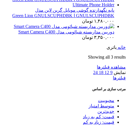
پایه نگهدارنده گوشی موبایل گرین لاین مدل
GNULSCUPHDBK ا Green Lion GNULSCUPHDBK
Ultimate Phone Holder
۱,۴۸۰,۰۰۰
تومان
دوربین مداربسته شیائومی مدل Smart Camera C400
۳,۳۵۰,۰۰۰
تومان
خانه
باتری
Showing all 3 results
مشاهده فیلترها
نمایش
9
12
18
24
فیلترها
مرتب سازی بر اساس
محبوبیت
متوسط امتیاز
جدیدترین
قیمت: کم به زیاد
قیمت: زیاد به کم