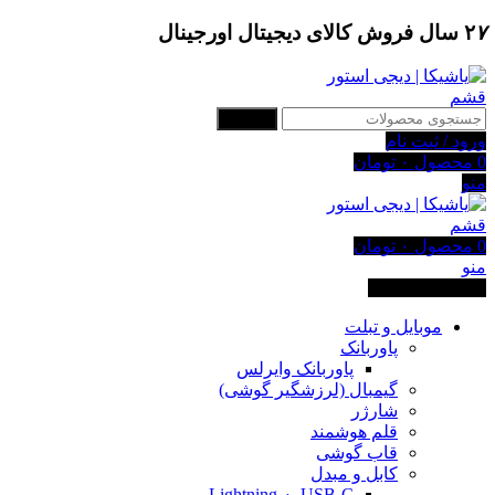
۷
۲
سال فروش کالای دیجیتال اورجینال
جستجو
ورود / ثبت نام
0
محصول
۰
تومان
منو
0
محصول
۰
تومان
منو
دسته بندی کالاها
موبایل و تبلت
پاوربانک
پاوربانک وایرلس
گیمبال (لرزشگیر گوشی)
شارژر
قلم هوشمند
قاب گوشی
کابل و مبدل
USB-C به Lightning