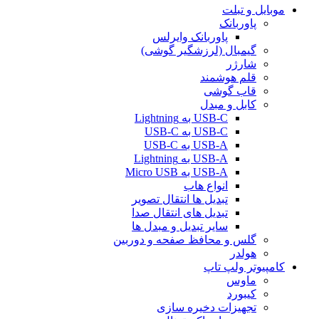
موبایل و تبلت
پاوربانک
پاوربانک وایرلس
گیمبال (لرزشگیر گوشی)
شارژر
قلم هوشمند
قاب گوشی
کابل و مبدل
USB-C به Lightning
USB-C به USB-C
USB-A به USB-C
USB-A به Lightning
USB-A به Micro USB
انواع هاب
تبدیل ها انتقال تصویر
تبدیل های انتقال صدا
سایر تبدیل و مبدل ها
گلس و محافظ صفحه و دوربین
هولدر
کامپیوتر ولپ تاپ
ماوس
کیبورد
تجهیزات دخیره سازی