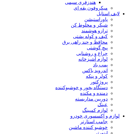
هندزفری سیمی
میکروفون یقه ای
لایف استایل
پاوراستیشن
شیکر و مخلوط کن
ترازو هوشمند
کیف و کوله پشتی
محافظ و چند راهی برق
پیچ گوشتی
چراغ و روشنایی
لوازم آشپزخانه
پمپ باد
اندروید باکس
کولر و پنکه
پروژکتور
دستگاه بخور و خوشبوکننده
دمنده و مکنده
دوربین مداربسته
عینک
لوازم کمپینگ
لوازم و اکسسوری خودرو
جامپ استارتر
خوشبو کننده ماشین
اینورتر