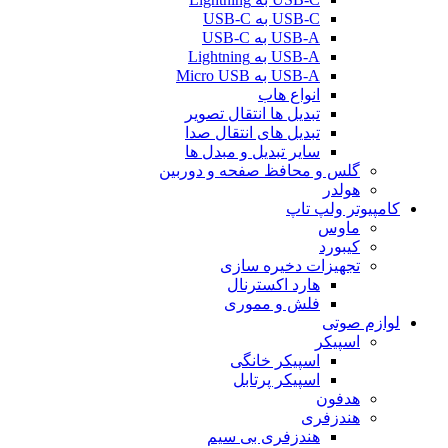
USB-C به USB-C
USB-A به USB-C
USB-A به Lightning
USB-A به Micro USB
انواع هاب
تبدیل ها انتقال تصویر
تبدیل های انتقال صدا
سایر تبدیل و مبدل ها
گلس و محافظ صفحه و دوربین
هولدر
کامپیوتر ولپ تاپ
ماوس
کیبورد
تجهیزات دخیره سازی
هارد اکسترنال
فلش و مموری
لوازم صوتی
اسپیکر
اسپیکر خانگی
اسپیکر پرتابل
هدفون
هندزفری
هندزفری بی سیم