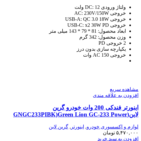
ولتاژ ورودی DC: 12 ولت
خروجی AC: 230V/150W
خروجی USB-A: QC 3.0 18W
خروجی USB-C: x2 30W PD
ابعاد محصول: 81 * 79 * 143 میلی متر
وزن محصول: 342 گرم
2 خروجی PD
یکپارچه سازی بدون درز
خروجی AC 150 وات
مشاهده سریع
افزودن به علاقه مندی
اینورتر فندکی 200 وات خودرو گرین
لاین(GNGC233PIBK)Green Lion GC-233 Power
Inverter – Black
لوازم و اکسسوری خودرو
,
اینورتر
,
گرین لاین
۵,۴۷۰,۰۰۰
تومان
افزودن به سبد خرید