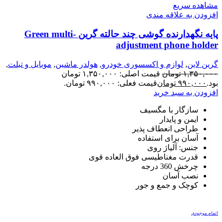
مشاهده سریع
افزودن به علاقه مندی
پایه نگهدارنده گوشی چند حالته گرین Green multi-
adjustment phone holder
گرین لاین
,
لوازم و اکسسوری خودرو
,
هولدر ماشین
,
موبایل و تبلت
,
هولدر
۱,۳۵۰,۰۰۰
تومان
قیمت اصلی: ۱,۳۵۰,۰۰۰ تومان
بود.
۹۹۰,۰۰۰
تومان
قیمت فعلی: ۹۹۰,۰۰۰ تومان.
افزودن به سبد خرید
سازگار با مگسیف
ایمن و پایدار
طراحی انعطاف پذیر
آسان برای استفاده
جنس: آلیاژ روی
قدرت مغناطیسی فوق العاده قوی
چرخش 360 درجه
نصب آسان
کوچک و جمع و جور
اتمام موجودی