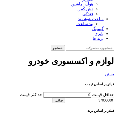
هولدر ماشین
دش کمرا
فندکی
ساعت هوشمند
بند ساعت
گیمینگ
باتری
برند ها
جستجو
لوازم و اکسسوری خودرو
بستن
فیلتر بر اساس قیمت
حداقل قیمت
حداكثر قيمت
صافی
فیلتر بر اساس برند