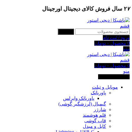
۷
۲
سال فروش کالای دیجیتال اورجینال
جستجو
ورود / ثبت نام
0
محصول
۰
تومان
منو
0
محصول
۰
تومان
منو
دسته بندی کالاها
موبایل و تبلت
پاوربانک
پاوربانک وایرلس
گیمبال (لرزشگیر گوشی)
شارژر
قلم هوشمند
قاب گوشی
کابل و مبدل
USB-C به Lightning