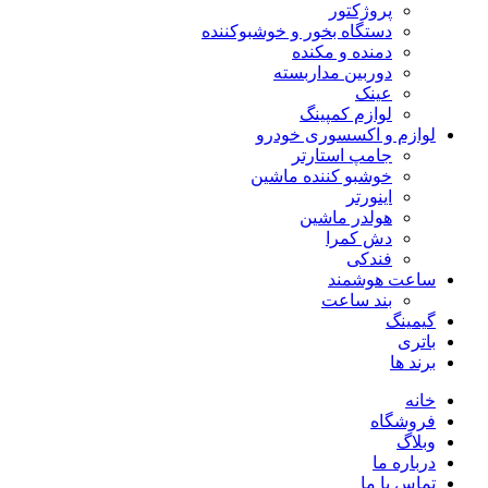
پروژکتور
دستگاه بخور و خوشبوکننده
دمنده و مکنده
دوربین مداربسته
عینک
لوازم کمپینگ
لوازم و اکسسوری خودرو
جامپ استارتر
خوشبو کننده ماشین
اینورتر
هولدر ماشین
دش کمرا
فندکی
ساعت هوشمند
بند ساعت
گیمینگ
باتری
برند ها
خانه
فروشگاه
وبلاگ
درباره ما
تماس با ما