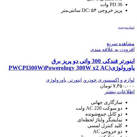
PD 36 وات
پریز خروجی DC: ۵۴ سانتی‌متر
اتمام موجودی
مشاهده سریع
افزودن به علاقه مندی
اینورتر فندکی 300 واتی دو پریز برق
پاورولوژی(PWCPI300W)Powerology 300W x2 AC
Socket Car Power Inverter – Black
لوازم و اکسسوری خودرو
,
اینورتر
,
پاورولوژی
۷,۳۵۰,۰۰۰
تومان
اطلاعات بیشتر
سازگاری جهانی
دو سوکت AC 220 ولت
دو کابل جمع‌شونده
نمایشگر ولتاژ لحظه‌ای
کلید کنترل لمسی
دو خروجی AC