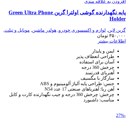
افزودن به علاقه مندی
پایه نگهدارنده گوشی اولترا گرین Green Ultra Phone
Holder
گرین لاین
,
لوازم و اکسسوری خودرو
,
هولدر ماشین
,
موبایل و تبلت
,
هولدر
۳۵۰,۰۰۰
تومان
اطلاعات بیشتر
ایمن و پایدار
طراحی انعطاف پذیر
آسان برای استفاده
چرخش 360 درجه
آهنربای قدرتمند
سازگار با مگسیف
جنس: طراحی پایه آلیاژ آلومینیوم و ABS
آهن ربا: آهنرباهای صنعتی 17 عدد N54
چرخش: چرخش 360 درجه و جیب نگهدارنده کارت و کابل
مناسب: داشبورد
-27%