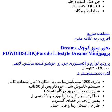
فن خنک کننده داخلی
PD 36W | QC 3.0
حفاظت چندگانه
مشاهده سریع
افزودن به علاقه مندی
بخور سوز کوچک Dreams
پرودو(PDWBIBSLBK)Porodo Lifestyle Dreams Mini
Incense Burner – Black
پرودو
,
لوازم و اکسسوری خودرو
,
خوشبو کننده ماشین
,
لایف
استایل
,
۳,۰۲۵,۰۰۰
تومان
دستگاه بخور و خوشبوکننده
افزودن به سبد خرید
باتری 1800 میلی‌آمپرساعتی با امکان 15 بار استفاده کامل
سیستم خاموش شدن خودکار پس از 90 ثانیه
شارژ سریع از طریق درگاه USB-C
عملکرد بسیار کم‌صدا با نویز تنها 28 دسی‌بل
پخش رایحه در فضای گسترده
طراحی سبک، زیبا و قابل حمل