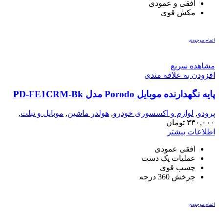
افقی و عمودی
مکش قوی
اتمام موجودی
مشاهده سریع
افزودن به علاقه مندی
پایه نگهدارنده موبایل Porodo مدل PD-FE1CRM-Bk
پرودو
,
لوازم و اکسسوری خودرو
,
هولدر ماشین
,
موبایل و تبلت
,
هولدر
۳۳۰,۰۰۰
تومان
اطلاعات بیشتر
افقی عمودی
عملیات یک دست
چسب قوی
چرخش 360 درجه
اتمام موجودی