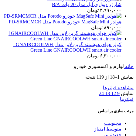
شارژر دیواری اپل مدل 20 وات B/A
۳,۹۹۰,۰۰۰
تومان
هولدر MagSafe Mini خودرو Porodo مدل PD-SRMCMCR
۸۹۰,۰۰۰
تومان
کولر هوای هوشمند گرین لاین مدل GNAIRCOOLWH ا
Green Line GNAIRCOOLWH smart air cooler
۶,۳۰۰,۰۰۰
تومان
خانه
لوازم و اکسسوری خودرو
نمایش 1–18 از 119 نتیجه
مشاهده فیلترها
نمایش
9
12
18
24
فیلترها
مرتب سازی بر اساس
محبوبیت
متوسط امتیاز
جدیدترین