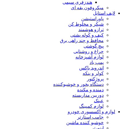
هندزفری سیمی
میکروفون یقه ای
لایف استایل
پاوراستیشن
شیکر و مخلوط کن
ترازو هوشمند
کیف و کوله پشتی
محافظ و چند راهی برق
پیچ گوشتی
چراغ و روشنایی
لوازم آشپزخانه
پمپ باد
اندروید باکس
کولر و پنکه
پروژکتور
دستگاه بخور و خوشبوکننده
دمنده و مکنده
دوربین مداربسته
عینک
لوازم کمپینگ
لوازم و اکسسوری خودرو
جامپ استارتر
خوشبو کننده ماشین
اینورتر