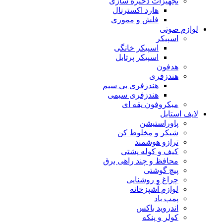
تجهیزات دخیره سازی
هارد اکسترنال
فلش و مموری
لوازم صوتی
اسپیکر
اسپیکر خانگی
اسپیکر پرتابل
هدفون
هندزفری
هندزفری بی سیم
هندزفری سیمی
میکروفون یقه ای
لایف استایل
پاوراستیشن
شیکر و مخلوط کن
ترازو هوشمند
کیف و کوله پشتی
محافظ و چند راهی برق
پیچ گوشتی
چراغ و روشنایی
لوازم آشپزخانه
پمپ باد
اندروید باکس
کولر و پنکه