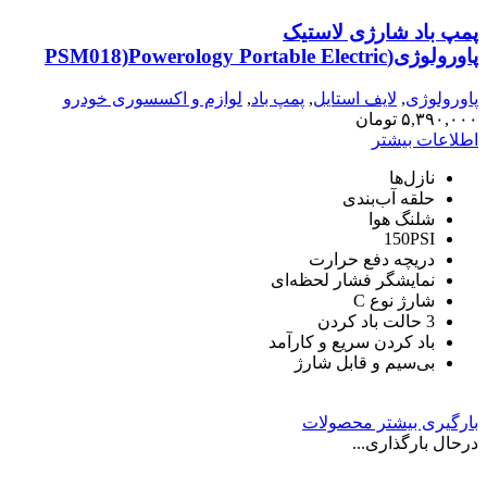
پمپ باد شارژی لاستیک
پاورولوژی(PSM018)Powerology Portable Electric
Tire Inflator – Black
پاورولوژی
,
لایف استایل
,
پمپ باد
,
لوازم و اکسسوری خودرو
۵,۳۹۰,۰۰۰
تومان
اطلاعات بیشتر
نازل‌ها
حلقه آب‌بندی
شلنگ هوا
150PSI
دریچه دفع حرارت
نمایشگر فشار لحظه‌ای
شارژ نوع C
3 حالت باد کردن
باد کردن سریع و کارآمد
بی‌سیم و قابل شارژ
بارگیری بیشتر محصولات
درحال بارگذاری...