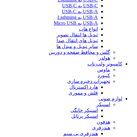
USB-C به USB-C
USB-A به USB-C
USB-A به Lightning
USB-A به Micro USB
انواع هاب
تبدیل ها انتقال تصویر
تبدیل های انتقال صدا
سایر تبدیل و مبدل ها
گلس و محافظ صفحه و دوربین
هولدر
کامپیوتر ولپ تاپ
ماوس
کیبورد
تجهیزات دخیره سازی
هارد اکسترنال
فلش و مموری
لوازم صوتی
اسپیکر
اسپیکر خانگی
اسپیکر پرتابل
هدفون
هندزفری
هندزفری بی سیم