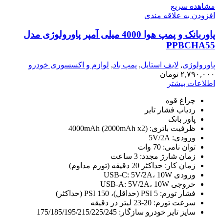
مشاهده سریع
افزودن به علاقه مندی
پاوربانک و پمپ هوا 4000 میلی آمپر پاورولوژی مدل
PPBCHA55
پاورولوژی
,
لایف استایل
,
پمپ باد
,
لوازم و اکسسوری خودرو
۲,۷۹۰,۰۰۰
تومان
اطلاعات بیشتر
چراغ قوه
ردیاب فشار تایر
پاور بانک
ظرفیت باتری: 4000mAh (2000mAh x2)
ورودی: 5V/2A
توان نامی: 70 وات
زمان شارژ مجدد: 3 ساعت
زمان کار: حداکثر 20 دقیقه (تورم مداوم)
ورودی USB-C: 5V/2A، 10W
خروجی USB-A: 5V/2A، 10W
فشار تورم: 5 PSI (حداقل)، 150 PSI (حداکثر)
سرعت تورم: 20-23 لیتر در دقیقه
سایز تایر خودرو سازگار: 175/185/195/215/225/245