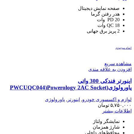
صفحه نمایش دیجیتال
هدر رفتن گرما
PD 20 وات
QC 18 وات
2 پریز برق جهانی
اتمام موجودی
مشاهده سریع
افزودن به علاقه مندی
اینورتر فندکی 300 واتی
پاورولوژی(PWCUQC044)Powerology 2AC Socket
Car Power Inverter – Gray
لوازم و اکسسوری خودرو
,
اینورتر
,
پاورولوژی
۵,۷۵۰,۰۰۰
تومان
اطلاعات بیشتر
نمایشگر ولتاژ
شارژ همزمان
محافظ‌های داخلی