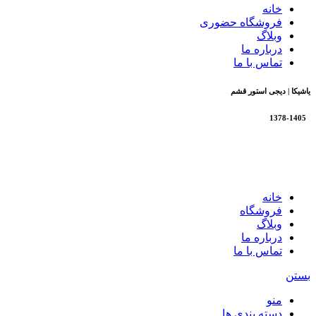
خانه
فروشگاه حضوری
وبلاگ
درباره ما
تماس با ما
یاشیکا | دیجی استور قشم
1378-1405
تمام حقوق برای فروشگاه یاشیکا محفوظ است |
طراحی شده
توسط شرکت AminH
خانه
فروشگاه
وبلاگ
درباره ما
تماس با ما
بستن
منو
دسته بندی ها