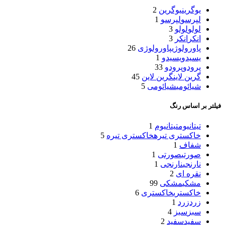
یوگرین
یوگرین
2
لپرسو
لپرسو
1
لولو
لولو
3
انکر
انکر
3
پاورولوژی
پاورولوژی
26
یسیدو
یسیدو
1
پرودو
پرودو
33
گرین لاین
گرین لاین
45
شیائومی
شیائومی
5
فیلتر بر اساس رنگ
تیتانیوم
تیتانیوم
1
خاکستری تیره
خاکستری تیره
5
شفاف
1
صورتی
صورتی
1
نارنجی
نارنجی
1
نقره ای
2
مشکی
مشکی
99
خاکستری
خاکستری
6
زرد
زرد
1
سبز
سبز
4
سفید
سفید
2