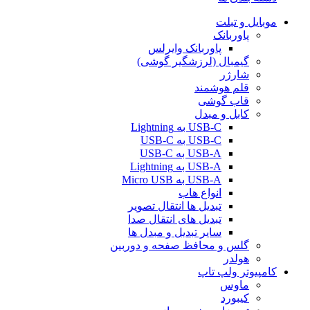
موبایل و تبلت
پاوربانک
پاوربانک وایرلس
گیمبال (لرزشگیر گوشی)
شارژر
قلم هوشمند
قاب گوشی
کابل و مبدل
USB-C به Lightning
USB-C به USB-C
USB-A به USB-C
USB-A به Lightning
USB-A به Micro USB
انواع هاب
تبدیل ها انتقال تصویر
تبدیل های انتقال صدا
سایر تبدیل و مبدل ها
گلس و محافظ صفحه و دوربین
هولدر
کامپیوتر ولپ تاپ
ماوس
کیبورد