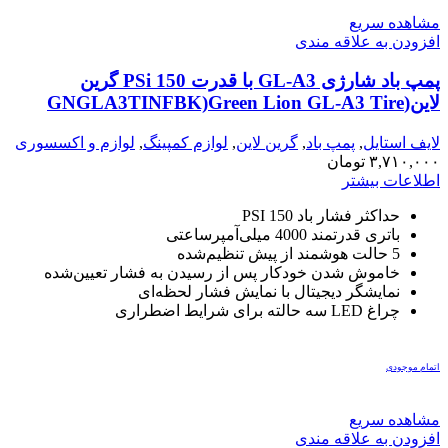
مشاهده سریع
افزودن به علاقه مندی
پمپ باد شارژی GL-A3 با قدرت 150 PSi گرین
لاین(GNGLA3TINFBK)Green Lion GL-A3 Tire
Inflator 150 PSI – Black
لایف استایل
,
پمپ باد
,
گرین لاین
,
لوازم کمپینگ
,
لوازم و اکسسوری
خودرو
۳,۷۱۰,۰۰۰
تومان
اطلاعات بیشتر
حداکثر فشار باد 150 PSI
باتری قدرتمند 4000 میلی‌آمپرساعتی
5 حالت هوشمند از پیش تنظیم‌شده
خاموش شدن خودکار پس از رسیدن به فشار تعیین‌شده
نمایشگر دیجیتال با نمایش فشار لحظه‌ای
چراغ LED سه حالته برای شرایط اضطراری
اتمام موجودی
مشاهده سریع
افزودن به علاقه مندی