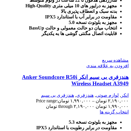
شارژدهی هدفون تا 22 ساعت در ولوم متوسط
مجهز به درایور های 10 میلی متری High-Quality
بدنه سبک و
انعطاف پذیری
بالا
مقاومت در برابر آب با استاندارد IPX5
مجهز به بلوتوث نسخه 5.0
انتخاب میان دو حالت معمولی و حالت BassUp
قابلیت اتصال مگنتی گوشی ها به یکدیگر
مشاهده سریع
افزودن به علاقه مندی
هندزفری بی سیم انکر Anker Soundcore R50i
Wireless Headset A3949
انکر
,
لوازم صوتی
,
هندزفری
,
هندزفری بی سیم
۲,۱۹۰,۰۰۰
تومان
–
۱,۹۹۰,۰۰۰
تومان
Price range:
۱,۹۹۰,۰۰۰ تومان through ۲,۱۹۰,۰۰۰ تومان
انتخاب گزینه ها
مجهز به بلوتوث نسخه 5.3
مقاومت در برابر رطوبت با استاندارد IPX5