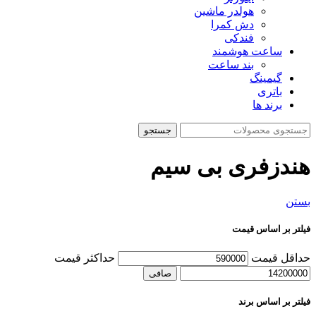
هولدر ماشین
دش کمرا
فندکی
ساعت هوشمند
بند ساعت
گیمینگ
باتری
برند ها
جستجو
هندزفری بی سیم
بستن
فیلتر بر اساس قیمت
حداقل قیمت
حداكثر قيمت
صافی
فیلتر بر اساس برند