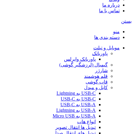
درباره ما
تماس با ما
بستن
منو
دسته بندی ها
موبایل و تبلت
پاوربانک
پاوربانک وایرلس
گیمبال (لرزشگیر گوشی)
شارژر
قلم هوشمند
قاب گوشی
کابل و مبدل
USB-C به Lightning
USB-C به USB-C
USB-A به USB-C
USB-A به Lightning
USB-A به Micro USB
انواع هاب
تبدیل ها انتقال تصویر
تبدیل های انتقال صدا