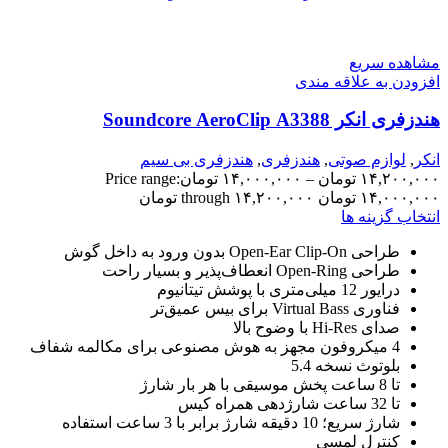
مشاهده سریع
افزودن به علاقه مندی
هندزفری انکر Soundcore AeroClip A3388
انکر
,
لوازم صوتی
,
هندزفری
,
هندزفری بی سیم
۱۴,۲۰۰,۰۰۰
تومان
–
۱۴,۰۰۰,۰۰۰
تومان
Price range:
۱۴,۰۰۰,۰۰۰ تومان through ۱۴,۲۰۰,۰۰۰ تومان
انتخاب گزینه ها
طراحی Open-Ear Clip-On بدون ورود به داخل گوش
طراحی Open-Ring انعطاف‌پذیر و بسیار راحت
درایور 12 میلی‌متری با پوشش تیتانیوم
فناوری Virtual Bass برای بیس عمیق‌تر
صدای Hi-Res با وضوح بالا
4 میکروفون مجهز به هوش مصنوعی برای مکالمه شفاف
بلوتوث نسخه 5.4
تا 8 ساعت پخش موسیقی با هر بار شارژ
تا 32 ساعت شارژدهی همراه کیس
شارژ سریع؛ 10 دقیقه شارژ برابر با 3 ساعت استفاده
کنترل لمسی