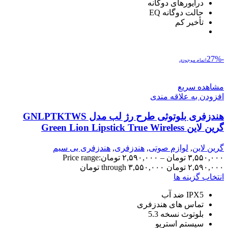
درایورهای دوگانه
حالت دوگانه EQ
تأخیر کم
-27%
اتمام موجودی
مشاهده سریع
افزودن به علاقه مندی
هندزفری بلوتوثی طرح رژ لب مدل GNLPTKTWS
گرین لاین Green Lion Lipstick True Wireless
Earbuds
گرین لاین
,
لوازم صوتی
,
هندزفری
,
هندزفری بی سیم
۳,۵۵۰,۰۰۰
تومان
–
۲,۵۹۰,۰۰۰
تومان
Price range:
۲,۵۹۰,۰۰۰ تومان through ۳,۵۵۰,۰۰۰ تومان
انتخاب گزینه ها
IPX5 ضد آب
تماس های هندزفری
بلوتوث نسخه 5.3
سیستم استریو