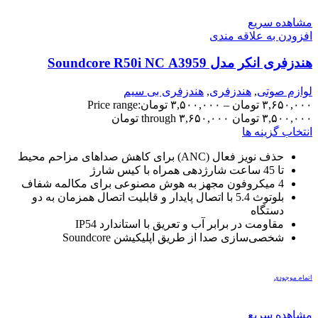
مشاهده سریع
افزودن به علاقه مندی
هندزفری انکر مدل Soundcore R50i NC A3959
لوازم صوتی
,
هندزفری
,
هندزفری بی سیم
۳,۶۵۰,۰۰۰
تومان
–
۳,۵۰۰,۰۰۰
تومان
Price range:
۳,۵۰۰,۰۰۰ تومان through ۳,۶۵۰,۰۰۰ تومان
انتخاب گزینه ها
حذف نویز فعال (ANC) برای کاهش صداهای مزاحم محیط
تا 45 ساعت شارژدهی همراه با کیس شارژ
4 میکروفون مجهز به هوش مصنوعی برای مکالمه شفاف
بلوتوث 5.4 با اتصال پایدار و قابلیت اتصال همزمان به دو
دستگاه
مقاومت در برابر آب و تعریق با استاندارد IP54
شخصی‌سازی صدا از طریق اپلیکیشن Soundcore
اتمام موجودی
مشاهده سریع