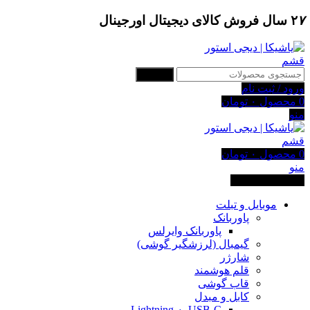
۷
۲
سال فروش کالای دیجیتال اورجینال
جستجو
ورود / ثبت نام
0
محصول
۰
تومان
منو
0
محصول
۰
تومان
منو
دسته بندی کالاها
موبایل و تبلت
پاوربانک
پاوربانک وایرلس
گیمبال (لرزشگیر گوشی)
شارژر
قلم هوشمند
قاب گوشی
کابل و مبدل
USB-C به Lightning