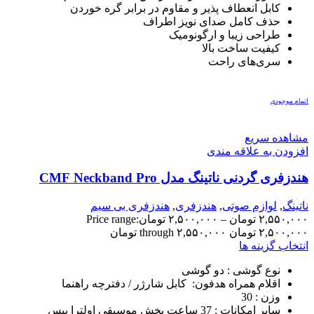
کابل انعطاف‌ پذیر و مقاوم در برابر گره خوردن
حذف کامل صدای نویز اطراف
طراحی زیبا و ارگونومیک
کیفیت ساخت بالا
سری‌های راحت
اتمام موجودی
مشاهده سریع
افزودن به علاقه مندی
هندزفری گردنی ناتینگ مدل CMF Neckband Pro
ناتینگ
,
لوازم صوتی
,
هندزفری
,
هندزفری بی سیم
۲,۵۵۰,۰۰۰
تومان
–
۲,۵۰۰,۰۰۰
تومان
Price range:
۲,۵۰۰,۰۰۰ تومان through ۲,۵۵۰,۰۰۰ تومان
انتخاب گزینه ها
نوع گوشی :
دو گوشی
اقلام همراه هدفون:
کابل شارژر / دفترچه راهنما
وزن
: 30
سایر امکانات
: 37 ساعت پخش موسیقی اولترا بیس