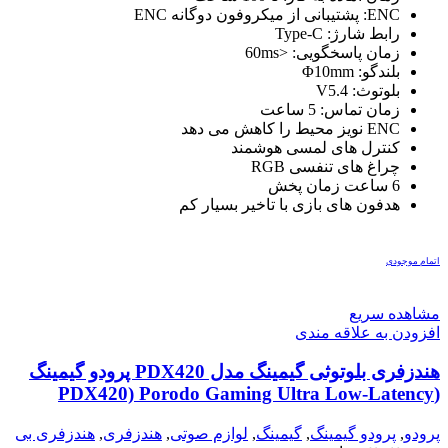
ENC: پشتیبانی از میکروفون دوگانه ENC
رابط شارژ: Type-C
زمان پاسخگویی: <60ms
بلندگو: Φ10mm
بلوتوث: V5.4
زمان تماس: 5 ساعت
ENC نویز محیط را کاهش می دهد
کنترل های لمسی هوشمند
چراغ های تنفسی RGB
6 ساعت زمان پخش
هدفون های بازی با تاخیر بسیار کم
اتمام موجودی
مشاهده سریع
افزودن به علاقه مندی
هندزفری بلوتوثی گیمینگ مدل PDX420 پرودو گیمینگ
(PDX420) Porodo Gaming Ultra Low-Latency
Gaming Earbuds
پرودو
,
پرودو گیمینگ
,
گیمینگ
,
لوازم صوتی
,
هندزفری
,
هندزفری بی