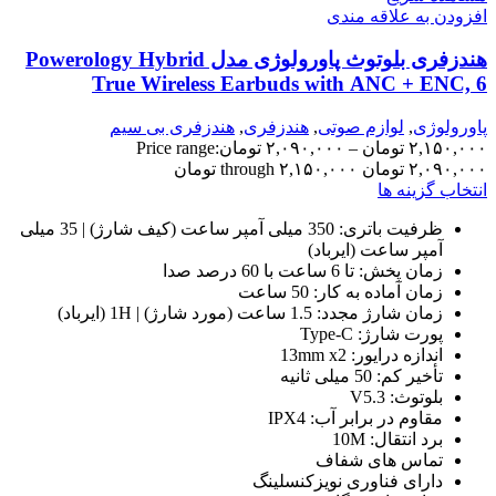
افزودن به علاقه مندی
هندزفری بلوتوث پاورولوژی مدل Powerology Hybrid
True Wireless Earbuds with ANC + ENC, 6
Microphone,
پاورولوژی
,
لوازم صوتی
,
هندزفری
,
هندزفری بی سیم
۲,۱۵۰,۰۰۰
تومان
–
۲,۰۹۰,۰۰۰
تومان
Price range:
۲,۰۹۰,۰۰۰ تومان through ۲,۱۵۰,۰۰۰ تومان
انتخاب گزینه ها
ظرفیت باتری: 350 میلی آمپر ساعت (کیف شارژ) | 35 میلی
آمپر ساعت (ایرباد)
زمان پخش: تا 6 ساعت با 60 درصد صدا
زمان آماده به کار: 50 ساعت
زمان شارژ مجدد: 1.5 ساعت (مورد شارژ) | 1H (ایرباد)
پورت شارژ: Type-C
اندازه درایور: 13mm x2
تأخیر کم: 50 میلی ثانیه
بلوتوث: V5.3
مقاوم در برابر آب: IPX4
برد انتقال: 10M
تماس های شفاف
دارای فناوری نویزکنسلینگ