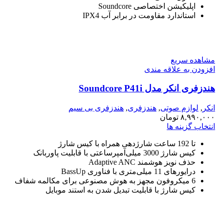
اپلیکیشن اختصاصی Soundcore
استاندارد مقاومت در برابر آب IPX4
مشاهده سریع
افزودن به علاقه مندی
هندزفری انکر مدل Soundcore P41i
انکر
,
لوازم صوتی
,
هندزفری
,
هندزفری بی سیم
۸,۹۹۰,۰۰۰
تومان
انتخاب گزینه ها
تا 192 ساعت شارژدهی همراه با کیس شارژ
کیس شارژ 3000 میلی‌آمپرساعتی با قابلیت پاوربانک
حذف نویز هوشمند Adaptive ANC
درایورهای 11 میلی‌متری با فناوری BassUp
6 میکروفون مجهز به هوش مصنوعی برای مکالمه شفاف
کیس شارژ با قابلیت تبدیل شدن به استند موبایل