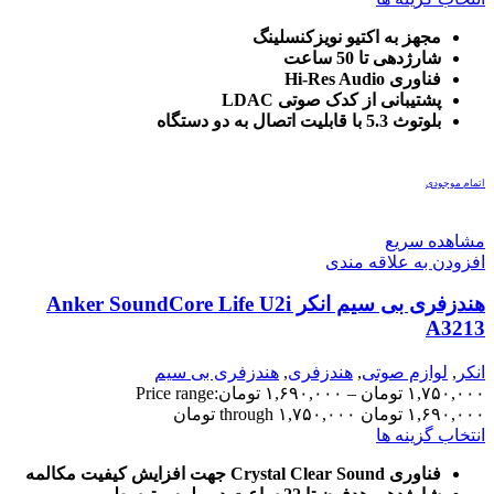
مجهز به اکتیو نویزکنسلینگ
شارژدهی تا 50 ساعت
فناوری Hi-Res Audio
پشتیبانی از کدک صوتی LDAC
بلوتوث 5.3 با قابلیت اتصال به دو دستگاه
اتمام موجودی
مشاهده سریع
افزودن به علاقه مندی
هندزفری بی سیم انکر Anker SoundCore Life U2i
A3213
انکر
,
لوازم صوتی
,
هندزفری
,
هندزفری بی سیم
۱,۷۵۰,۰۰۰
تومان
–
۱,۶۹۰,۰۰۰
تومان
Price range:
۱,۶۹۰,۰۰۰ تومان through ۱,۷۵۰,۰۰۰ تومان
انتخاب گزینه ها
فناوری Crystal Clear Sound جهت افزایش کیفیت مکالمه