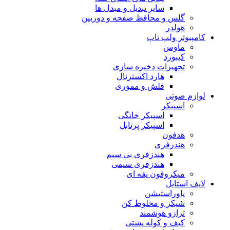
سایر تبدیل و مبدل ها
گلس و محافظ صفحه و دوربین
هولدر
کامپیوتر ولپ تاپ
ماوس
کیبورد
تجهیزات دخیره سازی
هارد اکسترنال
فلش و مموری
لوازم صوتی
اسپیکر
اسپیکر خانگی
اسپیکر پرتابل
هدفون
هندزفری
هندزفری بی سیم
هندزفری سیمی
میکروفون یقه ای
لایف استایل
پاوراستیشن
شیکر و مخلوط کن
ترازو هوشمند
کیف و کوله پشتی