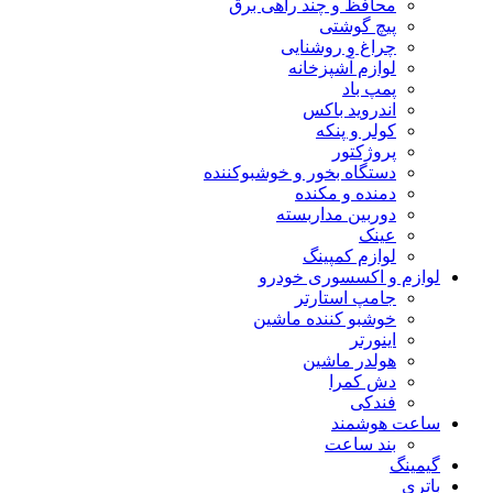
محافظ و چند راهی برق
پیچ گوشتی
چراغ و روشنایی
لوازم آشپزخانه
پمپ باد
اندروید باکس
کولر و پنکه
پروژکتور
دستگاه بخور و خوشبوکننده
دمنده و مکنده
دوربین مداربسته
عینک
لوازم کمپینگ
لوازم و اکسسوری خودرو
جامپ استارتر
خوشبو کننده ماشین
اینورتر
هولدر ماشین
دش کمرا
فندکی
ساعت هوشمند
بند ساعت
گیمینگ
باتری