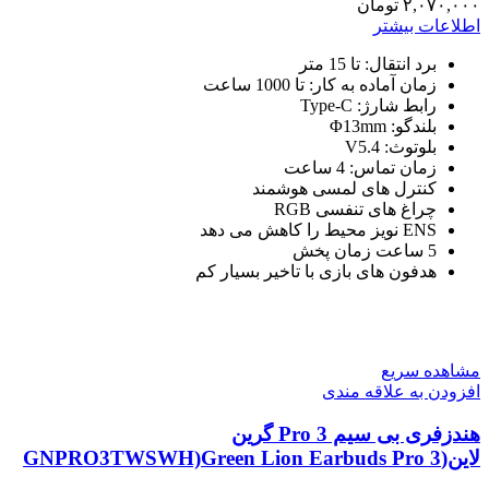
سیم
۲,۰۷۰,۰۰۰
تومان
اطلاعات بیشتر
برد انتقال: تا 15 متر
زمان آماده به کار: تا 1000 ساعت
رابط شارژ: Type-C
بلندگو: Φ13mm
بلوتوث: V5.4
زمان تماس: 4 ساعت
کنترل های لمسی هوشمند
چراغ های تنفسی RGB
ENS نویز محیط را کاهش می دهد
5 ساعت زمان پخش
هدفون های بازی با تاخیر بسیار کم
مشاهده سریع
افزودن به علاقه مندی
هندزفری بی سیم Pro 3 گرین
لاین(GNPRO3TWSWH)Green Lion Earbuds Pro 3
True Wireless Earbuds – White