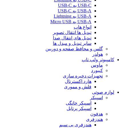
USB-C به USB-C
USB-A به USB-C
USB-A به Lightning
USB-A به Micro USB
انواع هاب
تبدیل ها انتقال تصویر
تبدیل های انتقال صدا
سایر تبدیل و مبدل ها
گلس و محافظ صفحه و دوربین
هولدر
کامپیوتر ولپ تاپ
ماوس
کیبورد
تجهیزات دخیره سازی
هارد اکسترنال
فلش و مموری
لوازم صوتی
اسپیکر
اسپیکر خانگی
اسپیکر پرتابل
هدفون
هندزفری
هندزفری بی سیم