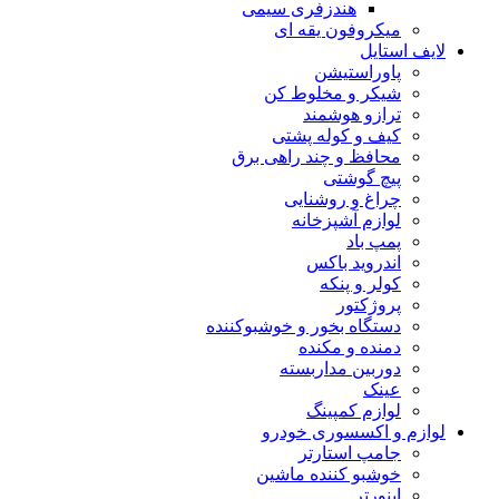
هندزفری سیمی
میکروفون یقه ای
لایف استایل
پاوراستیشن
شیکر و مخلوط کن
ترازو هوشمند
کیف و کوله پشتی
محافظ و چند راهی برق
پیچ گوشتی
چراغ و روشنایی
لوازم آشپزخانه
پمپ باد
اندروید باکس
کولر و پنکه
پروژکتور
دستگاه بخور و خوشبوکننده
دمنده و مکنده
دوربین مداربسته
عینک
لوازم کمپینگ
لوازم و اکسسوری خودرو
جامپ استارتر
خوشبو کننده ماشین
اینورتر