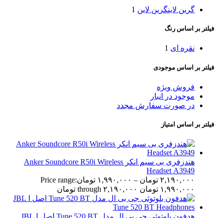
گرین لاین
گرین لاین
1
فیلتر بر اساس رنگ
نقره ای
1
فیلتر بر اساس موجودی
فروش ویژه
موجود در انبار
در صورت سفارش مجدد
فیلتر بر اساس امتیاز
هندزفری بی سیم انکر Anker Soundcore R50i Wireless
Headset A3949
۲,۱۹۰,۰۰۰
تومان
–
۱,۹۹۰,۰۰۰
تومان
Price range:
۱,۹۹۰,۰۰۰ تومان through ۲,۱۹۰,۰۰۰ تومان
هدفون بلوتوثی جی بی ال مدل Tune 520 BT اصل ا JBL