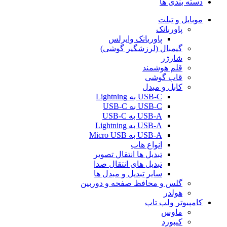
دسته بندی ها
موبایل و تبلت
پاوربانک
پاوربانک وایرلس
گیمبال (لرزشگیر گوشی)
شارژر
قلم هوشمند
قاب گوشی
کابل و مبدل
USB-C به Lightning
USB-C به USB-C
USB-A به USB-C
USB-A به Lightning
USB-A به Micro USB
انواع هاب
تبدیل ها انتقال تصویر
تبدیل های انتقال صدا
سایر تبدیل و مبدل ها
گلس و محافظ صفحه و دوربین
هولدر
کامپیوتر ولپ تاپ
ماوس
کیبورد