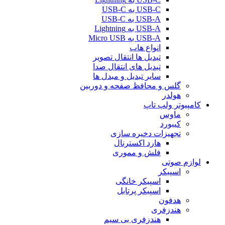
USB-C به USB-C
USB-A به USB-C
USB-A به Lightning
USB-A به Micro USB
انواع هاب
تبدیل ها انتقال تصویر
تبدیل های انتقال صدا
سایر تبدیل و مبدل ها
گلس و محافظ صفحه و دوربین
هولدر
کامپیوتر ولپ تاپ
ماوس
کیبورد
تجهیزات دخیره سازی
هارد اکسترنال
فلش و مموری
لوازم صوتی
اسپیکر
اسپیکر خانگی
اسپیکر پرتابل
هدفون
هندزفری
هندزفری بی سیم