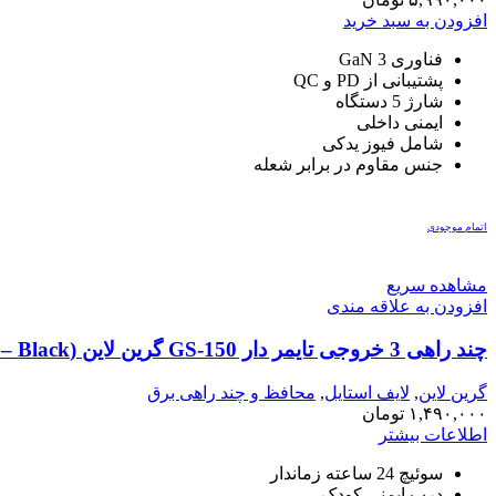
افزودن به سبد خرید
فناوری GaN 3
پشتیبانی از PD و QC
شارژ 5 دستگاه
ایمنی داخلی
شامل فیوز یدکی
جنس مقاوم در برابر شعله
اتمام موجودی
مشاهده سریع
افزودن به علاقه مندی
چند راهی 3 خروجی تایمر دار GS-150 گرین لاین (GNGS150PSBK) Green Lion GS-150 Power Socket 3000W – Black
گرین لاین
,
لایف استایل
,
محافظ و چند راهی برق
۱,۴۹۰,۰۰۰
تومان
اطلاعات بیشتر
سوئیچ 24 ساعته زماندار
درب ایمنی کودک