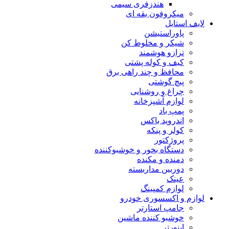
هندزفری سیمی
میکروفون یقه ای
لایف استایل
پاوراستیشن
شیکر و مخلوط کن
ترازو هوشمند
کیف و کوله پشتی
محافظ و چند راهی برق
پیچ گوشتی
چراغ و روشنایی
لوازم آشپزخانه
پمپ باد
اندروید باکس
کولر و پنکه
پروژکتور
دستگاه بخور و خوشبوکننده
دمنده و مکنده
دوربین مداربسته
عینک
لوازم کمپینگ
لوازم و اکسسوری خودرو
جامپ استارتر
خوشبو کننده ماشین
اینورتر