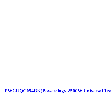
اعت پاورولوژی(PWCUQC054BK)Powerology 2500W Universal Travel Adapter with 4000mAh Power