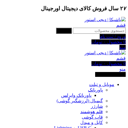
۷
۲
سال فروش کالای دیجیتال اورجینال
جستجو
ورود / ثبت نام
0
محصول
۰
تومان
منو
0
محصول
۰
تومان
منو
دسته بندی کالاها
موبایل و تبلت
پاوربانک
پاوربانک وایرلس
گیمبال (لرزشگیر گوشی)
شارژر
قلم هوشمند
قاب گوشی
کابل و مبدل
USB-C به Lightning