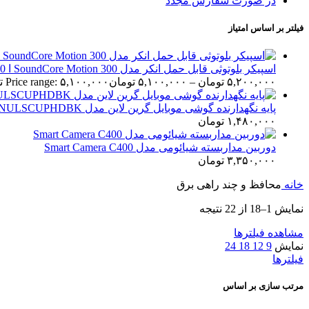
در صورت سفارش مجدد
فیلتر بر اساس امتیاز
اسپیکر بلوتوثی قابل حمل انکر مدل SoundCore Motion 300 ا SoundCore Motion 300
۵,۲۰۰,۰۰۰
تومان
–
۵,۱۰۰,۰۰۰
تومان
Price range: ۵,۱۰۰,۰۰۰ تومان through ۵,۲۰۰,۰۰۰ تومان
پایه نگهدارنده گوشی موبایل گرین لاین مدل GNULSCUPHDBK ا Green Lion GNULSCUPHDBK Ultimate Phone Holder
۱,۴۸۰,۰۰۰
تومان
دوربین مداربسته شیائومی مدل Smart Camera C400
۳,۳۵۰,۰۰۰
تومان
خانه
محافظ و چند راهی برق
نمایش 1–18 از 22 نتیجه
مشاهده فیلترها
نمایش
9
12
18
24
فیلترها
مرتب سازی بر اساس