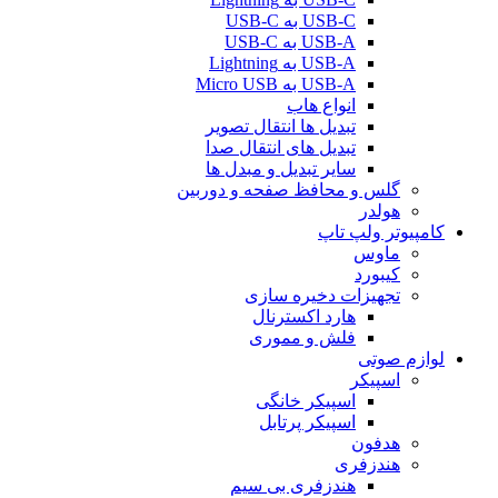
USB-C به USB-C
USB-A به USB-C
USB-A به Lightning
USB-A به Micro USB
انواع هاب
تبدیل ها انتقال تصویر
تبدیل های انتقال صدا
سایر تبدیل و مبدل ها
گلس و محافظ صفحه و دوربین
هولدر
کامپیوتر ولپ تاپ
ماوس
کیبورد
تجهیزات دخیره سازی
هارد اکسترنال
فلش و مموری
لوازم صوتی
اسپیکر
اسپیکر خانگی
اسپیکر پرتابل
هدفون
هندزفری
هندزفری بی سیم