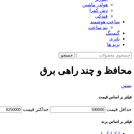
هولدر ماشین
دش کمرا
فندکی
ساعت هوشمند
بند ساعت
گیمینگ
باتری
برند ها
جستجو
محافظ و چند راهی برق
بستن
فیلتر بر اساس قیمت
حداقل قیمت
حداكثر قيمت
فیلتر بر اساس برند
انکر
انکر
1