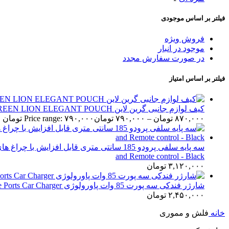
فیلتر بر اساس موجودی
فروش ویژه
موجود در انبار
در صورت سفارش مجدد
فیلتر بر اساس امتیاز
کیف لوازم جانبی گرین لاین GREEN LION ELEGANT POUCH ا Green LION Accessory Bag
۸۷۰,۰۰۰
تومان
–
۷۹۰,۰۰۰
تومان
Price range: ۷۹۰,۰۰۰ تومان through ۸۷۰,۰۰۰ تومان
and Remote control - Black
۳,۱۲۰,۰۰۰
تومان
شارژر فندکی سه پورت 85 وات پاورولوژی Powerology PD65W + PD20W + QC18W LED Triple Ports Car Charger مدل PCCSR014
۲,۴۵۰,۰۰۰
تومان
خانه
فلش و مموری