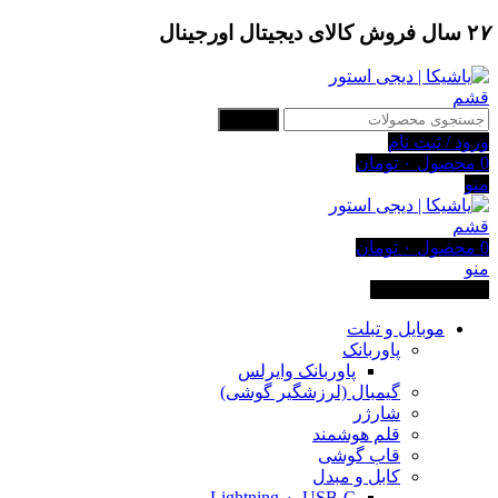
۷
۲
سال فروش کالای دیجیتال اورجینال
جستجو
ورود / ثبت نام
0
محصول
۰
تومان
منو
0
محصول
۰
تومان
منو
دسته بندی کالاها
موبایل و تبلت
پاوربانک
پاوربانک وایرلس
گیمبال (لرزشگیر گوشی)
شارژر
قلم هوشمند
قاب گوشی
کابل و مبدل
USB-C به Lightning