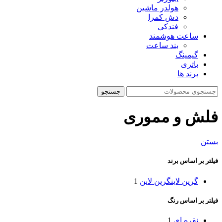
هولدر ماشین
دش کمرا
فندکی
ساعت هوشمند
بند ساعت
گیمینگ
باتری
برند ها
جستجو
فلش و مموری
بستن
فیلتر بر اساس برند
گرین لاین
گرین لاین
1
فیلتر بر اساس رنگ
نقره ای
1