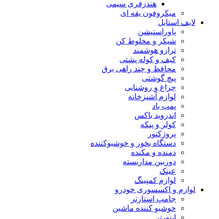
هندزفری سیمی
میکروفون یقه ای
لایف استایل
پاوراستیشن
شیکر و مخلوط کن
ترازو هوشمند
کیف و کوله پشتی
محافظ و چند راهی برق
پیچ گوشتی
چراغ و روشنایی
لوازم آشپزخانه
پمپ باد
اندروید باکس
کولر و پنکه
پروژکتور
دستگاه بخور و خوشبوکننده
دمنده و مکنده
دوربین مداربسته
عینک
لوازم کمپینگ
لوازم و اکسسوری خودرو
جامپ استارتر
خوشبو کننده ماشین
اینورتر