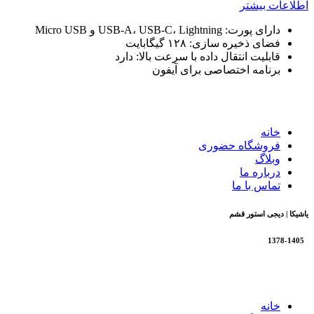
اطلاعات بیشتر
دارای پورت:
USB-A، USB-C، Lightning و Micro USB
فضای ذخیره سازی:
۱۲۸ گیگابایت
قابلیت انتقال داده با سرعت بالا:
دارد
برنامه اختصاصی برای آیفون
خانه
فروشگاه حضوری
وبلاگ
درباره ما
تماس با ما
یاشیکا | دیجی استور قشم
1378-1405
تمام حقوق برای فروشگاه یاشیکا محفوظ است |
طراحی شده توسط شرک
خانه