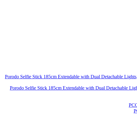
افزایش با چراغ های جداشدنی دوگانه، سه پایه 4 پایه و کنترل از راه دور Porodo Selfie Stick 185cm Extendable with Dual Detachable Lights, 4 Leg Tripod,