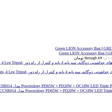
سه پایه سلفی پرودو 185 سانتی متری قابل 