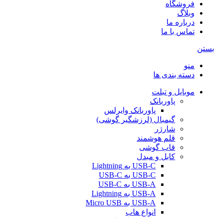
فروشگاه
وبلاگ
درباره ما
تماس با ما
بستن
منو
دسته بندی ها
موبایل و تبلت
پاوربانک
پاوربانک وایرلس
گیمبال (لرزشگیر گوشی)
شارژر
قلم هوشمند
قاب گوشی
کابل و مبدل
USB-C به Lightning
USB-C به USB-C
USB-A به USB-C
USB-A به Lightning
USB-A به Micro USB
انواع هاب