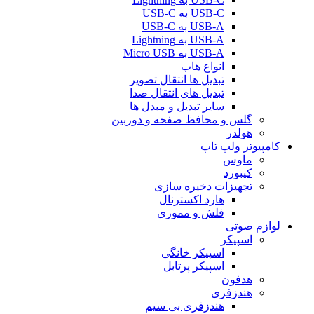
USB-C به USB-C
USB-A به USB-C
USB-A به Lightning
USB-A به Micro USB
انواع هاب
تبدیل ها انتقال تصویر
تبدیل های انتقال صدا
سایر تبدیل و مبدل ها
گلس و محافظ صفحه و دوربین
هولدر
کامپیوتر ولپ تاپ
ماوس
کیبورد
تجهیزات دخیره سازی
هارد اکسترنال
فلش و مموری
لوازم صوتی
اسپیکر
اسپیکر خانگی
اسپیکر پرتابل
هدفون
هندزفری
هندزفری بی سیم