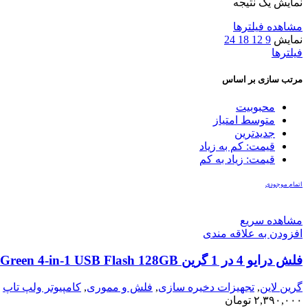
نمایش یک نتیجه
مشاهده فیلترها
نمایش
9
12
18
24
فیلترها
مرتب سازی بر اساس
محبوبیت
متوسط امتیاز
جدیدترین
قیمت: کم به زیاد
قیمت: زیاد به کم
اتمام موجودی
مشاهده سریع
افزودن به علاقه مندی
فلش درایو 4 در 1 گرین Green 4-in-1 USB Flash 128GB
گرین لاین
,
تجهیزات دخیره سازی
,
فلش و مموری
,
کامپیوتر ولپ تاپ
۲,۳۹۰,۰۰۰
تومان