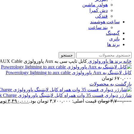
هولدر ماشین
دش کمرا
فندکی
ساعت هوشمند
بند ساعت
گیمینگ
باتری
برند ها
جستجو
خانه
برند ها
پاورولوژی
کابل تایپ سی به Aux پاورولوژی Powerology Braided Audio Type C to 3.5mm AUX Cable
کابل لایتنینگ به Aux پاورولوژی Powerology lightning to aux cable
۶۷۰,۰۰۰
تومان
بازگشت به محصولات
شارژر دیواری فست 35 وات همراه کابل لایتنینگ پاورولوژی Powerology Ultra Quick Charge
۳,۷۰۰,۰۰۰
تومان
قیمت اصلی: ۳,۷۰۰,۰۰۰ تومان بود.
۳,۴۹۰,۰۰۰
توما
اتمام موجودی