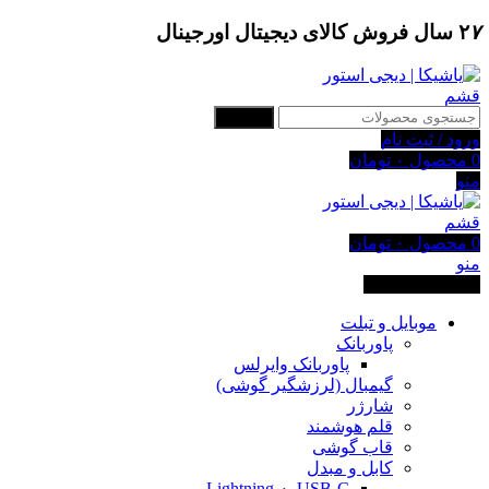
۷
۲
سال فروش کالای دیجیتال اورجینال
جستجو
ورود / ثبت نام
0
محصول
۰
تومان
منو
0
محصول
۰
تومان
منو
دسته بندی کالاها
موبایل و تبلت
پاوربانک
پاوربانک وایرلس
گیمبال (لرزشگیر گوشی)
شارژر
قلم هوشمند
قاب گوشی
کابل و مبدل
USB-C به Lightning