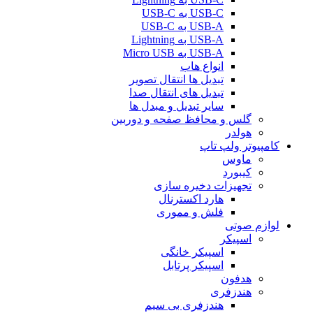
USB-C به USB-C
USB-A به USB-C
USB-A به Lightning
USB-A به Micro USB
انواع هاب
تبدیل ها انتقال تصویر
تبدیل های انتقال صدا
سایر تبدیل و مبدل ها
گلس و محافظ صفحه و دوربین
هولدر
کامپیوتر ولپ تاپ
ماوس
کیبورد
تجهیزات دخیره سازی
هارد اکسترنال
فلش و مموری
لوازم صوتی
اسپیکر
اسپیکر خانگی
اسپیکر پرتابل
هدفون
هندزفری
هندزفری بی سیم