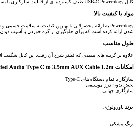
کابل USB-C Powerology طیف گسترده ای از قابلیت سازگاری با بسیاری از دستگاه های الکترونیکی مانند اکثر تلفن های Type-C، استریو ماشین، بلندگوها، هدفون و بسیاری موارد دیگر را دارا می باشد.
مواد با کیفیت بالا
شدن ارائه کرده است که برای جلوگیری از گره خوردن یا آسیب دیدن کا
طول مناسب
علاوه بر گزینه های مفیدی که قبلتر شرح آن رفت. این کابل شگفت انگیز AUX صوتی تایپ C، در طول بسیار مناسب 1.2 متر (4 فوت) ارائه شده است که محدودیت های فاصله را به حداق
امکانات Powerology Braided Audio Type C to 3.5mm AUX Cable 1.2m:
سازگار با تمام دستگاه های Type-C
پخش بدون درز موسیقی
سازگاری جهانی
برند
پاورولوژی
رنگ
مشکی