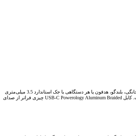
این کابل USB C به AUX از Powerology، کابل 3.5 میلی‌متری به شما امکان می‌دهد دستگاه‌های تایپ سی خود را به استریو خودرو، استریو خانگی، بلندگو، هدفون یا هر دستگاهی با جک استاندارد 3.5 میلی‌متری
صدا متصل کنید. از گوش دادن به موسیقی لذت ببرید، در حالی که نیازی به نصب نرم افزار، درایو یا حالت اتصال پیچیده، وصل و پخش نیست. کابل USB-C Powerology Aluminum Braided چیزی فراتر از صدای