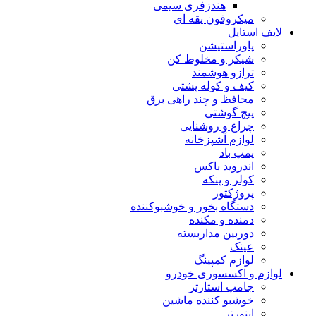
هندزفری سیمی
میکروفون یقه ای
لایف استایل
پاوراستیشن
شیکر و مخلوط کن
ترازو هوشمند
کیف و کوله پشتی
محافظ و چند راهی برق
پیچ گوشتی
چراغ و روشنایی
لوازم آشپزخانه
پمپ باد
اندروید باکس
کولر و پنکه
پروژکتور
دستگاه بخور و خوشبوکننده
دمنده و مکنده
دوربین مداربسته
عینک
لوازم کمپینگ
لوازم و اکسسوری خودرو
جامپ استارتر
خوشبو کننده ماشین
اینورتر