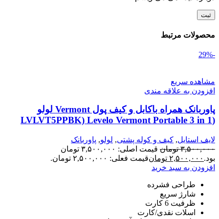
محصولات مرتبط
-29%
مشاهده سریع
افزودن به علاقه مندی
پاوربانک همراه باکابل و کیف پول Vermont لولو
(LVLVT5PPBK) Levelo Vermont Portable 3 in 1
Wallet Power Bank
لایف استایل
,
کیف و کوله پشتی
,
لولو
,
پاوربانک
۳,۵۰۰,۰۰۰
تومان
قیمت اصلی: ۳,۵۰۰,۰۰۰ تومان
بود.
۲,۵۰۰,۰۰۰
تومان
قیمت فعلی: ۲,۵۰۰,۰۰۰ تومان.
افزودن به سبد خرید
طراحی فشرده
شارژ سریع
ظرفیت 6 کارت
اسلات نقدی/کارت