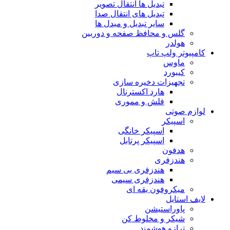
تبدیل ها انتقال تصویر
تبدیل های انتقال صدا
سایر تبدیل و مبدل ها
گلس و محافظ صفحه و دوربین
هولدر
کامپیوتر ولپ تاپ
ماوس
کیبورد
تجهیزات دخیره سازی
هارد اکسترنال
فلش و مموری
لوازم صوتی
اسپیکر
اسپیکر خانگی
اسپیکر پرتابل
هدفون
هندزفری
هندزفری بی سیم
هندزفری سیمی
میکروفون یقه ای
لایف استایل
پاوراستیشن
شیکر و مخلوط کن
ترازو هوشمند