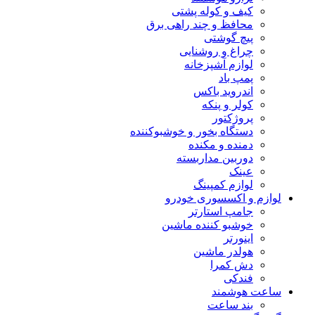
کیف و کوله پشتی
محافظ و چند راهی برق
پیچ گوشتی
چراغ و روشنایی
لوازم آشپزخانه
پمپ باد
اندروید باکس
کولر و پنکه
پروژکتور
دستگاه بخور و خوشبوکننده
دمنده و مکنده
دوربین مداربسته
عینک
لوازم کمپینگ
لوازم و اکسسوری خودرو
جامپ استارتر
خوشبو کننده ماشین
اینورتر
هولدر ماشین
دش کمرا
فندکی
ساعت هوشمند
بند ساعت