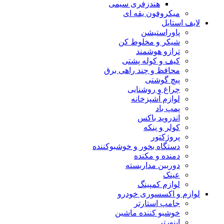
هندزفری سیمی
میکروفون یقه ای
لایف استایل
پاوراستیشن
شیکر و مخلوط کن
ترازو هوشمند
کیف و کوله پشتی
محافظ و چند راهی برق
پیچ گوشتی
چراغ و روشنایی
لوازم آشپزخانه
پمپ باد
اندروید باکس
کولر و پنکه
پروژکتور
دستگاه بخور و خوشبوکننده
دمنده و مکنده
دوربین مداربسته
عینک
لوازم کمپینگ
لوازم و اکسسوری خودرو
جامپ استارتر
خوشبو کننده ماشین
اینورتر