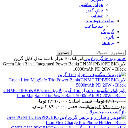
هولدر ماشین
دش کمرا
فندکی
ساعت هوشمند
بند ساعت
گیمینگ
باتری
برند ها
جستجو
خانه
برند ها
گرین لاین
پاوربانک 10 هزار با سه مدل کابل گرین
لاین(GN3N1PB10PDBK)Green Lion 3 in 1 Integrated Power Bank
10000mAh PD 20W – Black
پاوربانک مگسیف 5 هزار Trio گرین لاین(GNMGTIPB5KBK)Green
Lion MagSafe Trio Power Bank 5000mAh PD 20W - Black
۲,۹۹۰,۰۰۰
تومان
قیمت اصلی: ۲,۹۹۰,۰۰۰ تومان
بود.
۲,۸۹۰,۰۰۰
تومان
قیمت فعلی: ۲,۸۹۰,۰۰۰ تومان.
بازگشت به محصولات
هولدر و شارژر وایرلس گرین لاین (GNFLCHAPROBK)Green