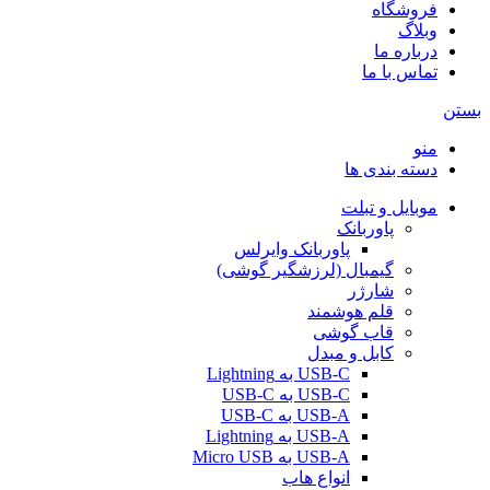
فروشگاه
وبلاگ
درباره ما
تماس با ما
بستن
منو
دسته بندی ها
موبایل و تبلت
پاوربانک
پاوربانک وایرلس
گیمبال (لرزشگیر گوشی)
شارژر
قلم هوشمند
قاب گوشی
کابل و مبدل
USB-C به Lightning
USB-C به USB-C
USB-A به USB-C
USB-A به Lightning
USB-A به Micro USB
انواع هاب