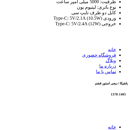
ظرفیت: 5000 میلی آمپر ساعت
نوع باتری: لیتیوم یون
کابل دو طرف تایپ سی
ورودی Type-C: 5V/2.1A (10.5W)
خروجی Type-C: 5V/2.4A (12W)
خانه
فروشگاه حضوری
وبلاگ
درباره ما
تماس با ما
یاشیکا | دیجی استور قشم
1378-1405
تمام حقوق برای فروشگاه یاشیکا محفوظ است |
طراحی شده
توسط شرکت AminH
خانه