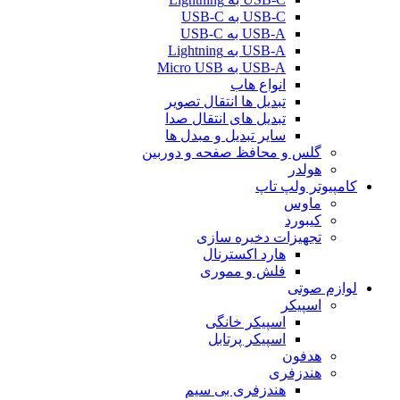
USB-C به USB-C
USB-A به USB-C
USB-A به Lightning
USB-A به Micro USB
انواع هاب
تبدیل ها انتقال تصویر
تبدیل های انتقال صدا
سایر تبدیل و مبدل ها
گلس و محافظ صفحه و دوربین
هولدر
کامپیوتر ولپ تاپ
ماوس
کیبورد
تجهیزات دخیره سازی
هارد اکسترنال
فلش و مموری
لوازم صوتی
اسپیکر
اسپیکر خانگی
اسپیکر پرتابل
هدفون
هندزفری
هندزفری بی سیم