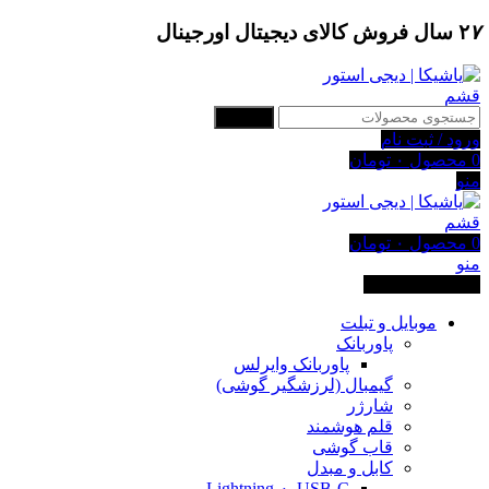
۷
۲
سال فروش کالای دیجیتال اورجینال
جستجو
ورود / ثبت نام
0
محصول
۰
تومان
منو
0
محصول
۰
تومان
منو
دسته بندی کالاها
موبایل و تبلت
پاوربانک
پاوربانک وایرلس
گیمبال (لرزشگیر گوشی)
شارژر
قلم هوشمند
قاب گوشی
کابل و مبدل
USB-C به Lightning