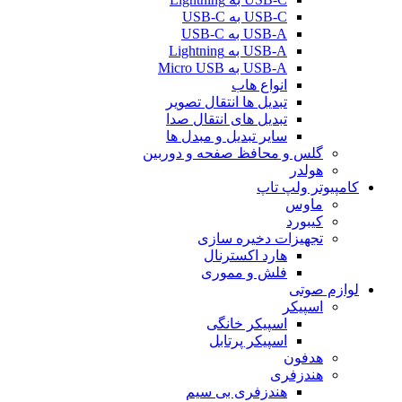
USB-C به USB-C
USB-A به USB-C
USB-A به Lightning
USB-A به Micro USB
انواع هاب
تبدیل ها انتقال تصویر
تبدیل های انتقال صدا
سایر تبدیل و مبدل ها
گلس و محافظ صفحه و دوربین
هولدر
کامپیوتر ولپ تاپ
ماوس
کیبورد
تجهیزات دخیره سازی
هارد اکسترنال
فلش و مموری
لوازم صوتی
اسپیکر
اسپیکر خانگی
اسپیکر پرتابل
هدفون
هندزفری
هندزفری بی سیم