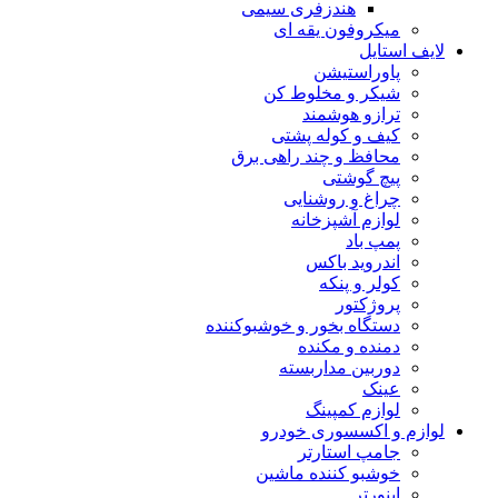
هندزفری سیمی
میکروفون یقه ای
لایف استایل
پاوراستیشن
شیکر و مخلوط کن
ترازو هوشمند
کیف و کوله پشتی
محافظ و چند راهی برق
پیچ گوشتی
چراغ و روشنایی
لوازم آشپزخانه
پمپ باد
اندروید باکس
کولر و پنکه
پروژکتور
دستگاه بخور و خوشبوکننده
دمنده و مکنده
دوربین مداربسته
عینک
لوازم کمپینگ
لوازم و اکسسوری خودرو
جامپ استارتر
خوشبو کننده ماشین
اینورتر