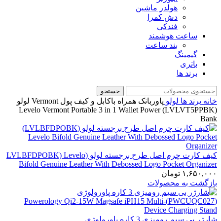
هولدر ماشین
دش کمرا
فندکی
ساعت هوشمند
بند ساعت
گیمینگ
باتری
برند ها
جستجو
خانه
برند ها
لولو
پاوربانک همراه باکابل و کیف پول Vermont لولو
(LVLVT5PPBK) Levelo Vermont Portable 3 in 1 Wallet Power
Bank
کیف کارت چرم اصل طرح برجسته لولو (LVLBFDPOBK) Levelo
Bifold Genuine Leather With Debossed Logo Pocket Organizer
۱,۶۵۰,۰۰۰
تومان
بازگشت به محصولات
شارژر بی سیم رومیزی 3 کاره پاورولوژی