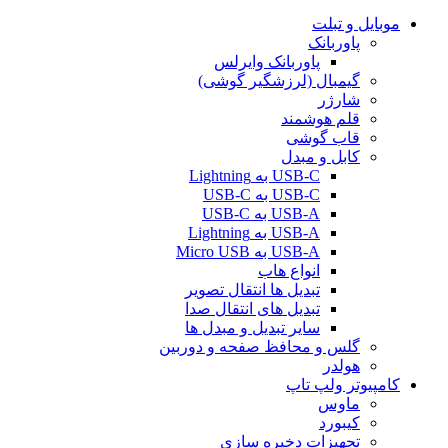
موبایل و تبلت
پاوربانک
پاوربانک وایرلس
گیمبال (لرزشگیر گوشی)
شارژر
قلم هوشمند
قاب گوشی
کابل و مبدل
USB-C به Lightning
USB-C به USB-C
USB-A به USB-C
USB-A به Lightning
USB-A به Micro USB
انواع هاب
تبدیل ها انتقال تصویر
تبدیل های انتقال صدا
سایر تبدیل و مبدل ها
گلس و محافظ صفحه و دوربین
هولدر
کامپیوتر ولپ تاپ
ماوس
کیبورد
تجهیزات دخیره سازی