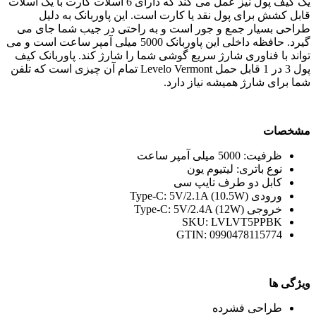
یک کیف پول نیز عمل می کند که دارای 6 اسلات کارت با یک اسلات
قابل کشش برای پول نقد یا کارت است. این پاوربانک به دلیل
طراحی بسیار جمع و جور است و به راحتی در جیب شما جای می
گیرد. حافظه داخلی این پاوربانک 5000 میلی آمپر ساعت است و می
تواند با فناوری شارژ سریع گوشی شما را شارژ کند. پاوربانک کیف
پول 3 در 1 قابل حمل Levelo Vermont تمام آن چیزی است که تلفن
شما برای شارژ همیشه نیاز دارد.
مشخصات
ظرفیت: 5000 میلی آمپر ساعت
نوع باتری: لیتیوم یون
کابل دو طرف تایپ سی
ورودی Type-C: 5V/2.1A (10.5W)
خروجی Type-C: 5V/2.4A (12W)
SKU: LVLVT5PPBK
GTIN: 0990478115774
ویژگی ها
طراحی فشرده