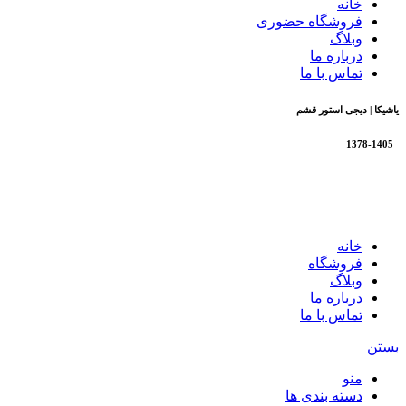
خانه
فروشگاه حضوری
وبلاگ
درباره ما
تماس با ما
یاشیکا | دیجی استور قشم
1378-1405
تمام حقوق برای فروشگاه یاشیکا محفوظ است |
طراحی شده
توسط شرکت AminH
خانه
فروشگاه
وبلاگ
درباره ما
تماس با ما
بستن
منو
دسته بندی ها