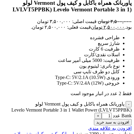
پاوربانک همراه باکابل و کیف پول Vermont لولو
(LVLVT5PPBK) Levelo Vermont Portable 3 in 1
Wallet Power Bank
۳,۵۰۰,۰۰۰
تومان
قیمت اصلی: ۳,۵۰۰,۰۰۰ تومان
بود.
۲,۵۰۰,۰۰۰
تومان
قیمت فعلی: ۲,۵۰۰,۰۰۰ تومان.
طراحی فشرده
شارژ سریع
ظرفیت 6 کارت
اسلات نقدی/کارت
ظرفیت: 5000 میلی آمپر ساعت
نوع باتری: لیتیوم یون
کابل دو طرف تایپ سی
ورودی Type-C: 5V/2.1A (10.5W)
خروجی Type-C: 5V/2.4A (12W)
فقط 2 عدد در انبار موجود است
پاوربانک همراه باکابل و کیف پول Vermont لولو
(LVLVT5PPBK) Levelo Vermont Portable 3 in 1 Wallet Power
Bank عدد
افزودن به سبد خرید
افزودن به علاقه مندی
شناسه محصول:
2290
دسته:
پاوربانک
,
کیف و کوله پشتی
,
لایف