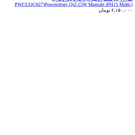
(PWCUQC027)Powerology Qi2-15W Magsafe iPH15 Multi-
Device Charging Stand
۶,۱۵۰,۰۰۰
تومان
-29%