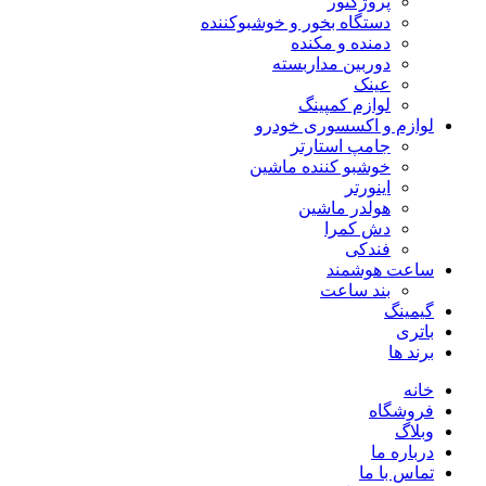
پروژکتور
دستگاه بخور و خوشبوکننده
دمنده و مکنده
دوربین مداربسته
عینک
لوازم کمپینگ
لوازم و اکسسوری خودرو
جامپ استارتر
خوشبو کننده ماشین
اینورتر
هولدر ماشین
دش کمرا
فندکی
ساعت هوشمند
بند ساعت
گیمینگ
باتری
برند ها
خانه
فروشگاه
وبلاگ
درباره ما
تماس با ما