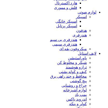
هارد اکسترنال
فلش و مموری
لوازم صوتی
اسپیکر
اسپیکر خانگی
اسپیکر پرتابل
هدفون
هندزفری
هندزفری بی سیم
هندزفری سیمی
میکروفون یقه ای
لایف استایل
پاوراستیشن
شیکر و مخلوط کن
ترازو هوشمند
کیف و کوله پشتی
محافظ و چند راهی برق
پیچ گوشتی
چراغ و روشنایی
لوازم آشپزخانه
پمپ باد
اندروید باکس
کولر و پنکه