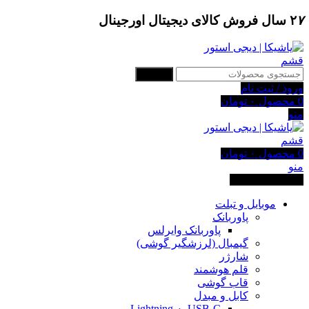
۷
۲
سال فروش کالای دیجیتال اورجینال
جستجو
ورود / ثبت نام
0
محصول
۰
تومان
منو
0
محصول
۰
تومان
منو
دسته بندی کالاها
موبایل و تبلت
پاوربانک
پاوربانک وایرلس
گیمبال (لرزشگیر گوشی)
شارژر
قلم هوشمند
قاب گوشی
کابل و مبدل
USB-C به Lightning