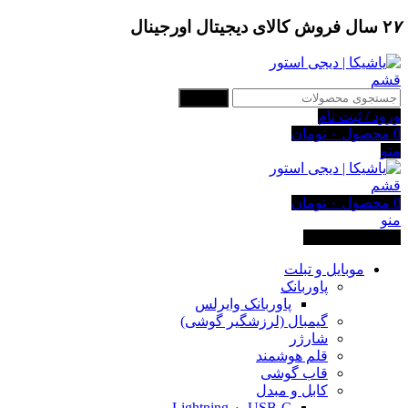
۷
۲
سال فروش کالای دیجیتال اورجینال
جستجو
ورود / ثبت نام
0
محصول
۰
تومان
منو
0
محصول
۰
تومان
منو
دسته بندی کالاها
موبایل و تبلت
پاوربانک
پاوربانک وایرلس
گیمبال (لرزشگیر گوشی)
شارژر
قلم هوشمند
قاب گوشی
کابل و مبدل
USB-C به Lightning