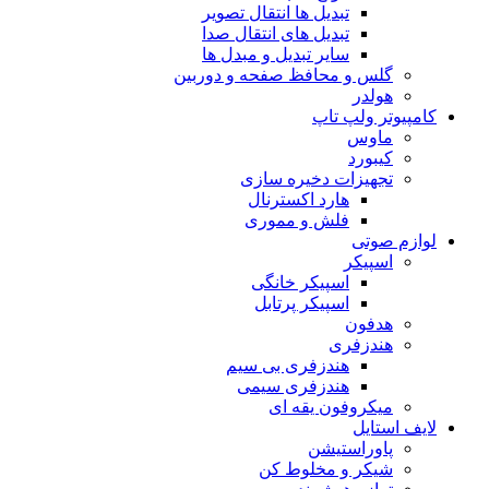
تبدیل ها انتقال تصویر
تبدیل های انتقال صدا
سایر تبدیل و مبدل ها
گلس و محافظ صفحه و دوربین
هولدر
کامپیوتر ولپ تاپ
ماوس
کیبورد
تجهیزات دخیره سازی
هارد اکسترنال
فلش و مموری
لوازم صوتی
اسپیکر
اسپیکر خانگی
اسپیکر پرتابل
هدفون
هندزفری
هندزفری بی سیم
هندزفری سیمی
میکروفون یقه ای
لایف استایل
پاوراستیشن
شیکر و مخلوط کن