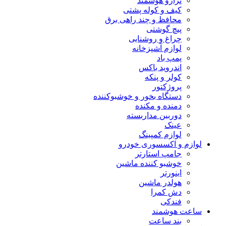
ترازو هوشمند
کیف و کوله پشتی
محافظ و چند راهی برق
پیچ گوشتی
چراغ و روشنایی
لوازم آشپزخانه
پمپ باد
اندروید باکس
کولر و پنکه
پروژکتور
دستگاه بخور و خوشبوکننده
دمنده و مکنده
دوربین مداربسته
عینک
لوازم کمپینگ
لوازم و اکسسوری خودرو
جامپ استارتر
خوشبو کننده ماشین
اینورتر
هولدر ماشین
دش کمرا
فندکی
ساعت هوشمند
بند ساعت