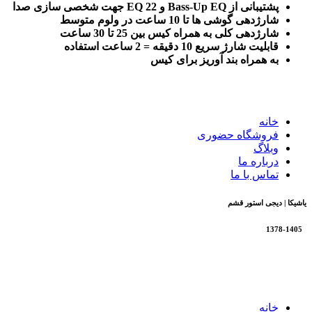
پشتیبانی از Bass-Up EQ و 22 EQ جهت شخصی سازی صدا
شارژدهی گوشی ها تا 10 ساعت در ولوم متوسط
شارژدهی کلی به همراه کیس بین 25 تا 30 ساعت
قابلیت شارژ سریع 10 دقیقه = 2 ساعت استفاده
به همراه بند آوریز برای کیس
خانه
فروشگاه حضوری
وبلاگ
درباره ما
تماس با ما
یاشیکا | دیجی استور قشم
1378-1405
تمام حقوق برای فروشگاه یاشیکا محفوظ است |
طراحی شده
توسط شرکت AminH
خانه