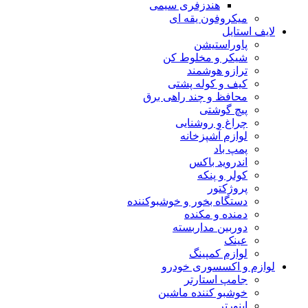
هندزفری سیمی
میکروفون یقه ای
لایف استایل
پاوراستیشن
شیکر و مخلوط کن
ترازو هوشمند
کیف و کوله پشتی
محافظ و چند راهی برق
پیچ گوشتی
چراغ و روشنایی
لوازم آشپزخانه
پمپ باد
اندروید باکس
کولر و پنکه
پروژکتور
دستگاه بخور و خوشبوکننده
دمنده و مکنده
دوربین مداربسته
عینک
لوازم کمپینگ
لوازم و اکسسوری خودرو
جامپ استارتر
خوشبو کننده ماشین
اینورتر