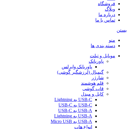
فروشگاه
وبلاگ
درباره ما
تماس با ما
بستن
منو
دسته بندی ها
موبایل و تبلت
پاوربانک
پاوربانک وایرلس
گیمبال (لرزشگیر گوشی)
شارژر
قلم هوشمند
قاب گوشی
کابل و مبدل
USB-C به Lightning
USB-C به USB-C
USB-A به USB-C
USB-A به Lightning
USB-A به Micro USB
انواع هاب