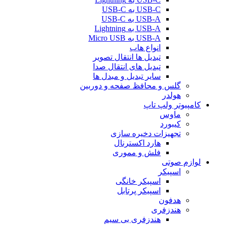
USB-C به USB-C
USB-A به USB-C
USB-A به Lightning
USB-A به Micro USB
انواع هاب
تبدیل ها انتقال تصویر
تبدیل های انتقال صدا
سایر تبدیل و مبدل ها
گلس و محافظ صفحه و دوربین
هولدر
کامپیوتر ولپ تاپ
ماوس
کیبورد
تجهیزات دخیره سازی
هارد اکسترنال
فلش و مموری
لوازم صوتی
اسپیکر
اسپیکر خانگی
اسپیکر پرتابل
هدفون
هندزفری
هندزفری بی سیم