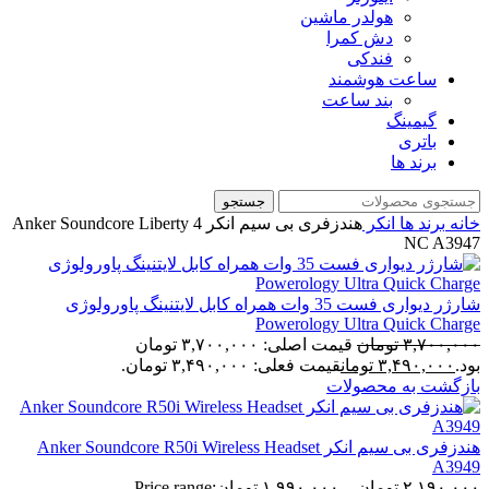
هولدر ماشین
دش کمرا
فندکی
ساعت هوشمند
بند ساعت
گیمینگ
باتری
برند ها
جستجو
خانه
برند ها
انکر
هندزفری بی سیم انکر Anker Soundcore Liberty 4
NC A3947
شارژر دیواری فست 35 وات همراه کابل لایتنینگ پاورولوژی
Powerology Ultra Quick Charge
۳,۷۰۰,۰۰۰
تومان
قیمت اصلی: ۳,۷۰۰,۰۰۰ تومان
بود.
۳,۴۹۰,۰۰۰
تومان
قیمت فعلی: ۳,۴۹۰,۰۰۰ تومان.
بازگشت به محصولات
هندزفری بی سیم انکر Anker Soundcore R50i Wireless Headset
A3949
۲,۱۹۰,۰۰۰
تومان
–
۱,۹۹۰,۰۰۰
تومان
Price range: