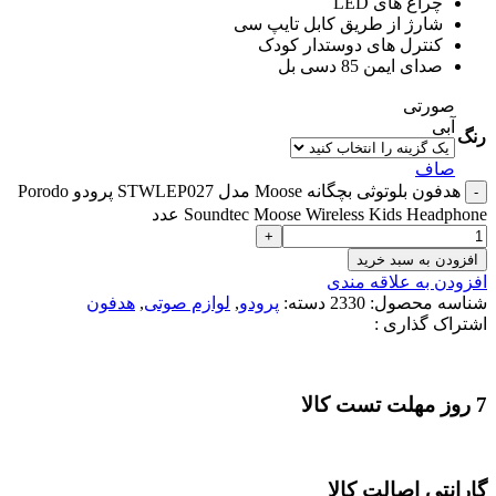
چراغ های LED
شارژ از طریق کابل تایپ سی
کنترل های دوستدار کودک
صدای ایمن 85 دسی بل
صورتی
آبی
رنگ
صاف
هدفون بلوتوثی بچگانه Moose مدل STWLEP027 پرودو Porodo
Soundtec Moose Wireless Kids Headphone عدد
افزودن به سبد خرید
افزودن به علاقه مندی
شناسه محصول:
2330
دسته:
پرودو
,
لوازم صوتی
,
هدفون
اشتراک گذاری :
7 روز مهلت تست کالا
گارانتی اصالت کالا