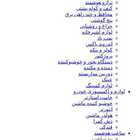
ترازو هوشمند
کیف و کوله پشتی
محافظ و چند راهی برق
پیچ گوشتی
چراغ و روشنایی
لوازم آشپزخانه
پمپ باد
اندروید باکس
کولر و پنکه
پروژکتور
دستگاه بخور و خوشبوکننده
دمنده و مکنده
دوربین مداربسته
عینک
لوازم کمپینگ
لوازم و اکسسوری خودرو
جامپ استارتر
خوشبو کننده ماشین
اینورتر
هولدر ماشین
دش کمرا
فندکی
ساعت هوشمند
بند ساعت