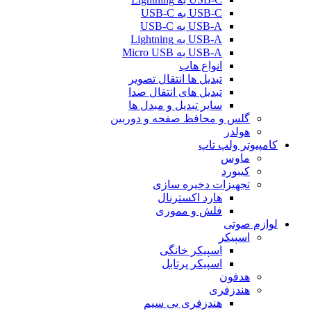
USB-C به USB-C
USB-A به USB-C
USB-A به Lightning
USB-A به Micro USB
انواع هاب
تبدیل ها انتقال تصویر
تبدیل های انتقال صدا
سایر تبدیل و مبدل ها
گلس و محافظ صفحه و دوربین
هولدر
کامپیوتر ولپ تاپ
ماوس
کیبورد
تجهیزات دخیره سازی
هارد اکسترنال
فلش و مموری
لوازم صوتی
اسپیکر
اسپیکر خانگی
اسپیکر پرتابل
هدفون
هندزفری
هندزفری بی سیم