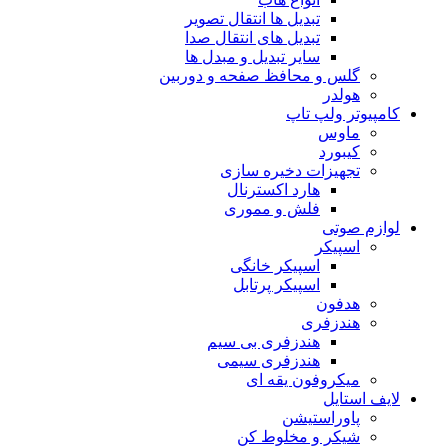
تبدیل ها انتقال تصویر
تبدیل های انتقال صدا
سایر تبدیل و مبدل ها
گلس و محافظ صفحه و دوربین
هولدر
کامپیوتر ولپ تاپ
ماوس
کیبورد
تجهیزات دخیره سازی
هارد اکسترنال
فلش و مموری
لوازم صوتی
اسپیکر
اسپیکر خانگی
اسپیکر پرتابل
هدفون
هندزفری
هندزفری بی سیم
هندزفری سیمی
میکروفون یقه ای
لایف استایل
پاوراستیشن
شیکر و مخلوط کن