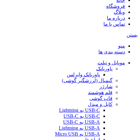
خانه
فروشگاه
وبلاگ
درباره ما
تماس با ما
بستن
منو
دسته بندی ها
موبایل و تبلت
پاوربانک
پاوربانک وایرلس
گیمبال (لرزشگیر گوشی)
شارژر
قلم هوشمند
قاب گوشی
کابل و مبدل
USB-C به Lightning
USB-C به USB-C
USB-A به USB-C
USB-A به Lightning
USB-A به Micro USB
انواع هاب