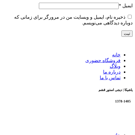
ایمیل
*
ذخیره نام، ایمیل و وبسایت من در مرورگر برای زمانی که
دوباره دیدگاهی می‌نویسم.
خانه
فروشگاه حضوری
وبلاگ
درباره ما
تماس با ما
یاشیکا | دیجی استور قشم
1378-1405
تمام حقوق برای فروشگاه یاشیکا محفوظ است |
طراحی شده
توسط شرکت AminH