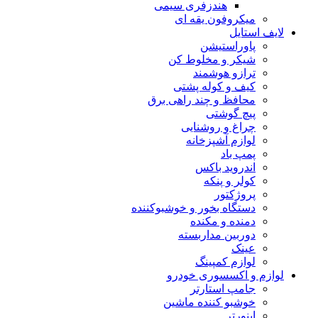
هندزفری سیمی
میکروفون یقه ای
لایف استایل
پاوراستیشن
شیکر و مخلوط کن
ترازو هوشمند
کیف و کوله پشتی
محافظ و چند راهی برق
پیچ گوشتی
چراغ و روشنایی
لوازم آشپزخانه
پمپ باد
اندروید باکس
کولر و پنکه
پروژکتور
دستگاه بخور و خوشبوکننده
دمنده و مکنده
دوربین مداربسته
عینک
لوازم کمپینگ
لوازم و اکسسوری خودرو
جامپ استارتر
خوشبو کننده ماشین
اینورتر