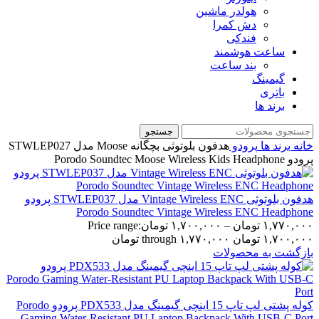
هولدر ماشین
دش کمرا
فندکی
ساعت هوشمند
بند ساعت
گیمینگ
باتری
برند ها
جستجو
خانه
برند ها
پرودو
هدفون بلوتوثی بچگانه Moose مدل STWLEP027
پرودو Porodo Soundtec Moose Wireless Kids Headphone
هدفون بلوتوثی Vintage Wireless ENC مدل STWLEP037 پرودو
Porodo Soundtec Vintage Wireless ENC Headphone
۱,۷۷۰,۰۰۰
تومان
–
۱,۷۰۰,۰۰۰
تومان
Price range:
۱,۷۰۰,۰۰۰ تومان through ۱,۷۷۰,۰۰۰ تومان
بازگشت به محصولات
کوله پشتی لپ تاپ 15 اینچی گیمینگ مدل PDX533 پرودو Porodo
Gaming Water-Resistant PU Laptop Backpack With USB-C Port