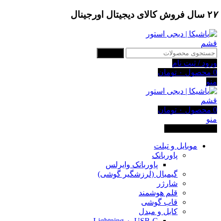
۷
۲
سال فروش کالای دیجیتال اورجینال
جستجو
ورود / ثبت نام
0
محصول
۰
تومان
منو
0
محصول
۰
تومان
منو
دسته بندی کالاها
موبایل و تبلت
پاوربانک
پاوربانک وایرلس
گیمبال (لرزشگیر گوشی)
شارژر
قلم هوشمند
قاب گوشی
کابل و مبدل
USB-C به Lightning