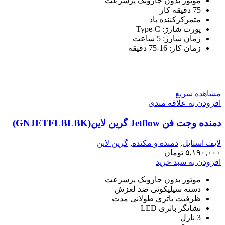
موتور بدون جاروبک پرسرعت
75 دقیقه کار
متمرکزکننده باد
پورت شارژ: Type-C
زمان شارژ: 5 ساعت
زمان کار: 16-75 دقیقه
مشاهده سریع
افزودن به علاقه مندی
دمنده وجت فن Jetflow گرین لاین(GNJETFLBLBK)
لایف استایل
,
دمنده و مکنده
,
گرین لاین
۵,۱۹۰,۰۰۰
تومان
افزودن به سبد خرید
موتور بدون جاروبک پرسرعت
دسته سیلیکونی ضد لغزش
ظرفیت باتری طولانی مدت
نشانگر باتری LED
3 نازل