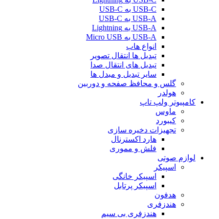
USB-C به USB-C
USB-A به USB-C
USB-A به Lightning
USB-A به Micro USB
انواع هاب
تبدیل ها انتقال تصویر
تبدیل های انتقال صدا
سایر تبدیل و مبدل ها
گلس و محافظ صفحه و دوربین
هولدر
کامپیوتر ولپ تاپ
ماوس
کیبورد
تجهیزات دخیره سازی
هارد اکسترنال
فلش و مموری
لوازم صوتی
اسپیکر
اسپیکر خانگی
اسپیکر پرتابل
هدفون
هندزفری
هندزفری بی سیم