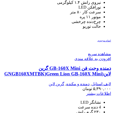
نیروی رانش ۱.۴ کیلوگرمی
نورافکن LED
سرعت کار ۸۰ متر
موتور ۱۱ پره
چرخ‌دنده چرخشی
حالت توربو
اتمام موجودی
مشاهده سریع
افزودن به علاقه مندی
دمنده وجت فن GB-160X Mini گرین
لاین(GNGB160XMTBK)Green Lion GB-160X Mini
Turbo Blower
لایف استایل
,
دمنده و مکنده
,
گرین لاین
۵,۳۹۰,۰۰۰
تومان
اطلاعات بیشتر
نشانگر LED
4 دنده سرعت
۲۳۰ گرم رانش