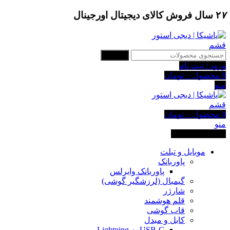
۷
۲
سال فروش کالای دیجیتال اورجینال
جستجو
ورود / ثبت نام
0
محصول
۰
تومان
منو
0
محصول
۰
تومان
منو
دسته بندی کالاها
موبایل و تبلت
پاوربانک
پاوربانک وایرلس
گیمبال (لرزشگیر گوشی)
شارژر
قلم هوشمند
قاب گوشی
کابل و مبدل
USB-C به Lightning