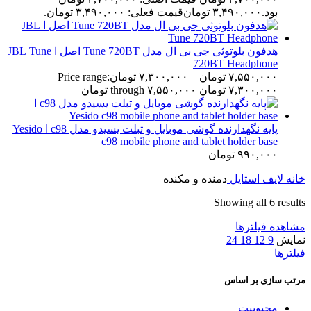
بود.
۳,۴۹۰,۰۰۰
تومان
قیمت فعلی: ۳,۴۹۰,۰۰۰ تومان.
هدفون بلوتوثی جی بی ال مدل Tune 720BT اصل ا JBL Tune
720BT Headphone
۷,۵۵۰,۰۰۰
تومان
–
۷,۳۰۰,۰۰۰
تومان
Price range:
۷,۳۰۰,۰۰۰ تومان through ۷,۵۵۰,۰۰۰ تومان
پایه نگهدارنده گوشی موبایل و تبلت یسیدو مدل c98 ا Yesido
c98 mobile phone and tablet holder base
۹۹۰,۰۰۰
تومان
خانه
لایف استایل
دمنده و مکنده
Showing all 6 results
مشاهده فیلترها
نمایش
9
12
18
24
فیلترها
مرتب سازی بر اساس
محبوبیت