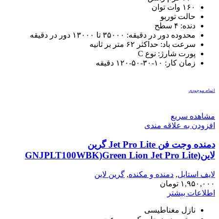
۱۶۰ وات توان
حالت توربو
دنده: ۴ سطح
محدوده دور در دقیقه: ۳۵۰۰۰ تا ۱۳۰۰۰ دور در دقیقه
سرعت باد: حداکثر ۶۲ متر بر ثانیه
پورت شارژ: نوع C
زمان کار: ۱۰-۳۰-۵۰-۱۲۰ دقیقه
اتمام موجودی
مشاهده سریع
افزودن به علاقه مندی
دمنده وجت فن Jet Pro Lite گرین
لاین(GNJPLT100WBK)Green Lion Jet Pro Lite
Magnetic Nozzle 100000 RPM
لایف استایل
,
دمنده و مکنده
,
گرین لاین
۱,۹۵۰,۰۰۰
تومان
اطلاعات بیشتر
نازل مغناطیسی