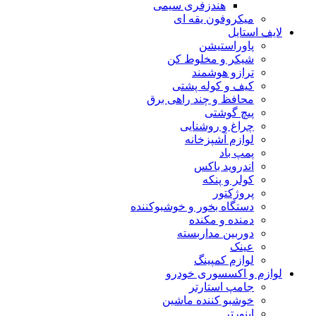
هندزفری سیمی
میکروفون یقه ای
لایف استایل
پاوراستیشن
شیکر و مخلوط کن
ترازو هوشمند
کیف و کوله پشتی
محافظ و چند راهی برق
پیچ گوشتی
چراغ و روشنایی
لوازم آشپزخانه
پمپ باد
اندروید باکس
کولر و پنکه
پروژکتور
دستگاه بخور و خوشبوکننده
دمنده و مکنده
دوربین مداربسته
عینک
لوازم کمپینگ
لوازم و اکسسوری خودرو
جامپ استارتر
خوشبو کننده ماشین
اینورتر