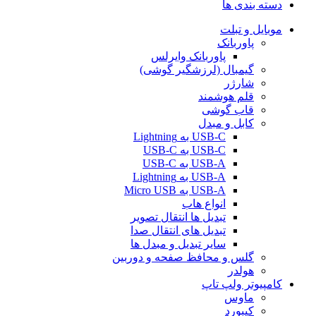
دسته بندی ها
موبایل و تبلت
پاوربانک
پاوربانک وایرلس
گیمبال (لرزشگیر گوشی)
شارژر
قلم هوشمند
قاب گوشی
کابل و مبدل
USB-C به Lightning
USB-C به USB-C
USB-A به USB-C
USB-A به Lightning
USB-A به Micro USB
انواع هاب
تبدیل ها انتقال تصویر
تبدیل های انتقال صدا
سایر تبدیل و مبدل ها
گلس و محافظ صفحه و دوربین
هولدر
کامپیوتر ولپ تاپ
ماوس
کیبورد