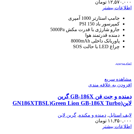
استارتر
,
۱۲,۵۷۰,۰۰۰
تومان
دمنده و مکنده
,
لوازم کمپینگ
اطلاعات بیشتر
جامپ استارتر 1000 آمپری
کمپرسور باد 150 PSI
جارو شارژی با قدرت مکش 5000Pa
دمنده قدرتمند هوا
پاوربانک داخلی 8000mAh
چراغ LED با حالت SOS
اتمام موجودی
مشاهده سریع
افزودن به علاقه مندی
دمنده و جت فن GB-186X گرین
لاین(GN186XTBSL)Green Lion GB-186X Turbo
Blower – Silver
لایف استایل
,
دمنده و مکنده
,
گرین لاین
۱۱,۳۵۰,۰۰۰
تومان
اطلاعات بیشتر