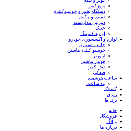
کولر و پنکه
پروژکتور
دستگاه بخور و خوشبوکننده
دمنده و مکنده
دوربین مداربسته
عینک
لوازم کمپینگ
لوازم و اکسسوری خودرو
جامپ استارتر
خوشبو کننده ماشین
اینورتر
هولدر ماشین
دش کمرا
فندکی
ساعت هوشمند
بند ساعت
گیمینگ
باتری
برند ها
خانه
فروشگاه
وبلاگ
درباره ما