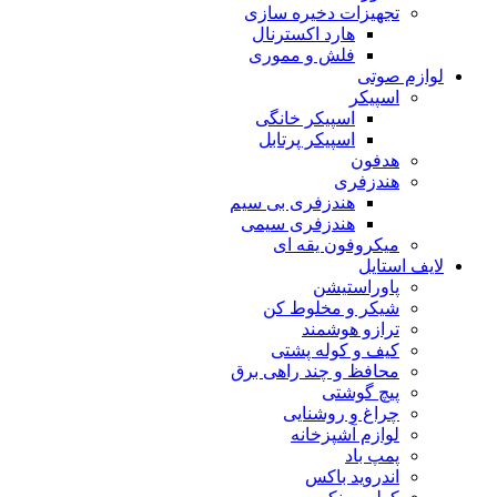
تجهیزات دخیره سازی
هارد اکسترنال
فلش و مموری
لوازم صوتی
اسپیکر
اسپیکر خانگی
اسپیکر پرتابل
هدفون
هندزفری
هندزفری بی سیم
هندزفری سیمی
میکروفون یقه ای
لایف استایل
پاوراستیشن
شیکر و مخلوط کن
ترازو هوشمند
کیف و کوله پشتی
محافظ و چند راهی برق
پیچ گوشتی
چراغ و روشنایی
لوازم آشپزخانه
پمپ باد
اندروید باکس