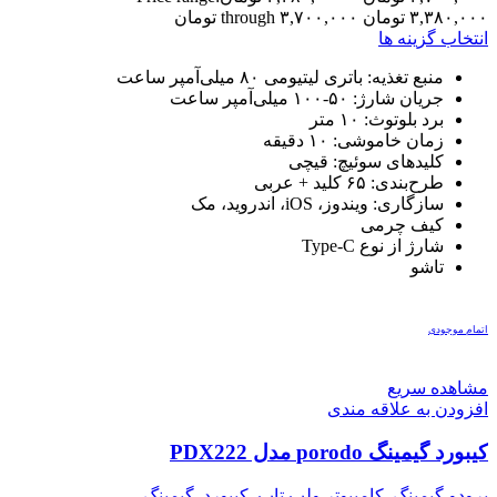
۳,۳۸۰,۰۰۰ تومان through ۳,۷۰۰,۰۰۰ تومان
انتخاب گزینه ها
منبع تغذیه: باتری لیتیومی ۸۰ میلی‌آمپر ساعت
جریان شارژ: ۵۰-۱۰۰ میلی‌آمپر ساعت
برد بلوتوث: ۱۰ متر
زمان خاموشی: ۱۰ دقیقه
کلیدهای سوئیچ: قیچی
طرح‌بندی: ۶۵ کلید + عربی
سازگاری: ویندوز، iOS، اندروید، مک
کیف چرمی
شارژ از نوع Type-C
تاشو
اتمام موجودی
مشاهده سریع
افزودن به علاقه مندی
کیبورد گیمینگ porodo مدل PDX222
پرودو گیمینگ
,
کامپیوتر ولپ تاپ
,
کیبورد
,
گیمینگ