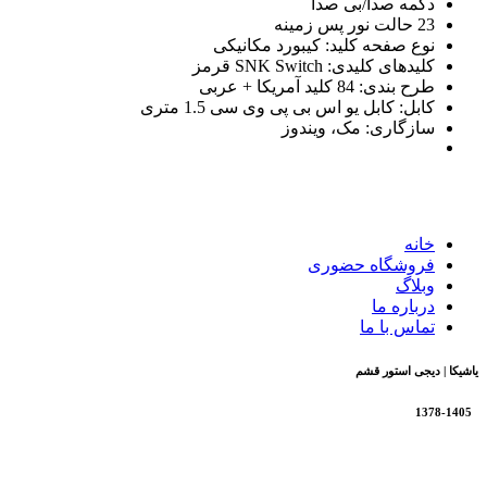
دکمه صدا/بی صدا
23 حالت نور پس زمینه
نوع صفحه کلید: کیبورد مکانیکی
کلیدهای کلیدی: SNK Switch قرمز
طرح بندی: 84 کلید آمریکا + عربی
کابل: کابل یو اس بی پی وی سی 1.5 متری
سازگاری: مک، ویندوز
خانه
فروشگاه حضوری
وبلاگ
درباره ما
تماس با ما
یاشیکا | دیجی استور قشم
1378-1405
تمام حقوق برای فروشگاه یاشیکا محفوظ است |
طراحی شده