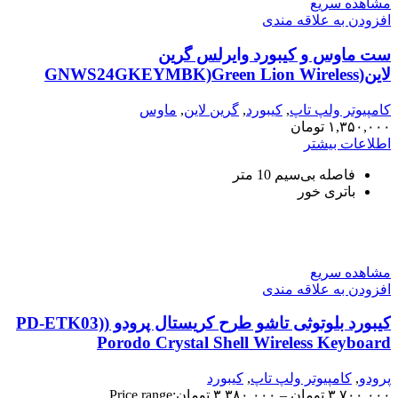
مشاهده سریع
افزودن به علاقه مندی
ست ماوس و کیبورد وایرلس گرین
لاین(GNWS24GKEYMBK)Green Lion Wireless
Keyboard And Mouse
کامپیوتر ولپ تاپ
,
کیبورد
,
گرین لاین
,
ماوس
۱,۳۵۰,۰۰۰
تومان
اطلاعات بیشتر
فاصله بی‌سیم 10 متر
باتری خور
مشاهده سریع
افزودن به علاقه مندی
کیبورد بلوتوثی تاشو طرح کریستال پرودو (PD-ETK03)
Porodo Crystal Shell Wireless Keyboard
پرودو
,
کامپیوتر ولپ تاپ
,
کیبورد
۳,۷۰۰,۰۰۰
تومان
–
۳,۳۸۰,۰۰۰
تومان
Price range: