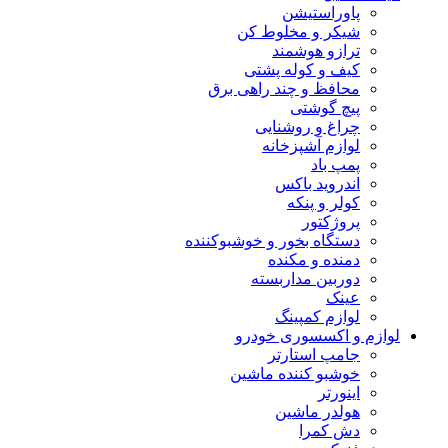
پاوراستیشن
شیکر و مخلوط کن
ترازو هوشمند
کیف و کوله پشتی
محافظ و چند راهی برق
پیچ گوشتی
چراغ و روشنایی
لوازم آشپزخانه
پمپ باد
اندروید باکس
کولر و پنکه
پروژکتور
دستگاه بخور و خوشبوکننده
دمنده و مکنده
دوربین مداربسته
عینک
لوازم کمپینگ
لوازم و اکسسوری خودرو
جامپ استارتر
خوشبو کننده ماشین
اینورتر
هولدر ماشین
دش کمرا