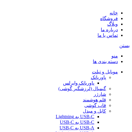
توسط شرکت AminH
خانه
فروشگاه
وبلاگ
درباره ما
تماس با ما
بستن
منو
دسته بندی ها
موبایل و تبلت
پاوربانک
پاوربانک وایرلس
گیمبال (لرزشگیر گوشی)
شارژر
قلم هوشمند
قاب گوشی
کابل و مبدل
USB-C به Lightning
USB-C به USB-C
USB-A به USB-C