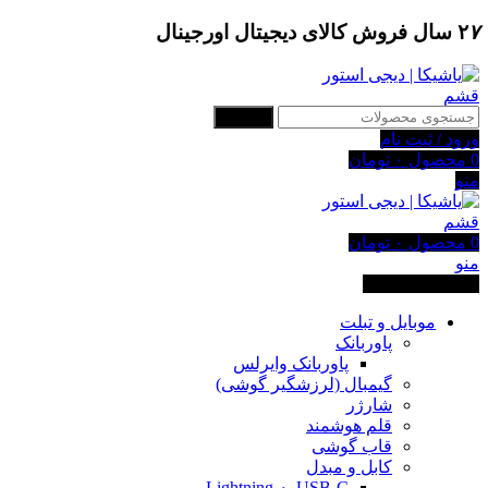
۷
۲
سال فروش کالای دیجیتال اورجینال
جستجو
ورود / ثبت نام
0
محصول
۰
تومان
منو
0
محصول
۰
تومان
منو
دسته بندی کالاها
موبایل و تبلت
پاوربانک
پاوربانک وایرلس
گیمبال (لرزشگیر گوشی)
شارژر
قلم هوشمند
قاب گوشی
کابل و مبدل
USB-C به Lightning