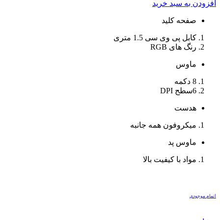
افزودن به سبد خرید
صفحه کلید
کابل پی وی سی 1.5 متری
رنگ های RGB
ماوس
8 دکمه
6سطح DPI
هدست
میکروفون همه جانبه
ماوس پد
مواد با کیفیت بالا
اتمام موجودی