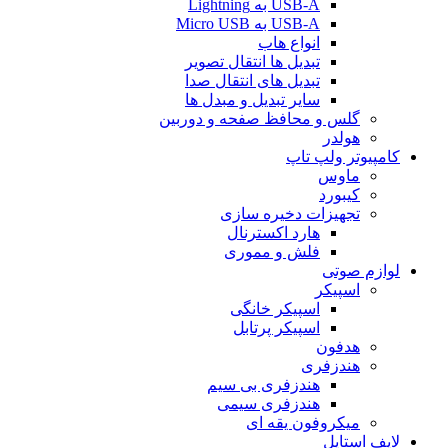
USB-A به Lightning
USB-A به Micro USB
انواع هاب
تبدیل ها انتقال تصویر
تبدیل های انتقال صدا
سایر تبدیل و مبدل ها
گلس و محافظ صفحه و دوربین
هولدر
کامپیوتر ولپ تاپ
ماوس
کیبورد
تجهیزات دخیره سازی
هارد اکسترنال
فلش و مموری
لوازم صوتی
اسپیکر
اسپیکر خانگی
اسپیکر پرتابل
هدفون
هندزفری
هندزفری بی سیم
هندزفری سیمی
میکروفون یقه ای
لایف استایل