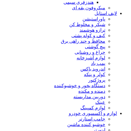
هندزفری سیمی
میکروفون یقه ای
لایف استایل
پاوراستیشن
شیکر و مخلوط کن
ترازو هوشمند
کیف و کوله پشتی
محافظ و چند راهی برق
پیچ گوشتی
چراغ و روشنایی
لوازم آشپزخانه
پمپ باد
اندروید باکس
کولر و پنکه
پروژکتور
دستگاه بخور و خوشبوکننده
دمنده و مکنده
دوربین مداربسته
عینک
لوازم کمپینگ
لوازم و اکسسوری خودرو
جامپ استارتر
خوشبو کننده ماشین
اینورتر