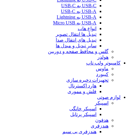
USB-C به USB-C
USB-A به USB-C
USB-A به Lightning
USB-A به Micro USB
انواع هاب
تبدیل ها انتقال تصویر
تبدیل های انتقال صدا
سایر تبدیل و مبدل ها
گلس و محافظ صفحه و دوربین
هولدر
کامپیوتر ولپ تاپ
ماوس
کیبورد
تجهیزات دخیره سازی
هارد اکسترنال
فلش و مموری
لوازم صوتی
اسپیکر
اسپیکر خانگی
اسپیکر پرتابل
هدفون
هندزفری
هندزفری بی سیم