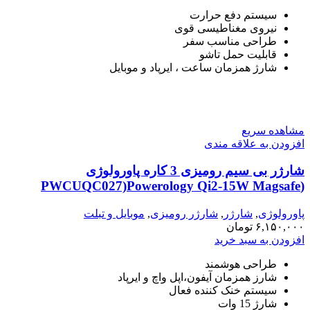
سیستم دفع حرارت
نیروی مغناطیسی قوی
طراحی مناسب سفر
قابلیت حمل تاشو
شارژ همزمان ساعت ، ایرپاد و موبایل
مشاهده سریع
افزودن به علاقه مندی
شارژر بی سیم رومیزی 3 کاره پاورولوژی
(PWCUQC027)Powerology Qi2-15W Magsafe
iPH15 Multi-Device Charging Stand
پاورولوژی
,
شارژر
,
شارژر رومیزی
,
موبایل و تبلت
۶,۱۵۰,۰۰۰
تومان
افزودن به سبد خرید
طراحی هوشمند
شارز همزمان آیفون،اپل واچ و ایرپاد
سیستم خنک کننده فعال
شارژ 15 وات