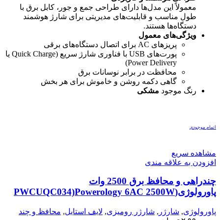
معمولاً این مدل‌ها دارای طراحی جمع و جور، کابل برق با
طول مناسب و قابلیت‌های مدیریتی برای شارژ هوشمند
دستگاه‌ها هستند.
ویژگی‌های معمول
پریزهای AC برای اتصال دستگاه‌های برقی
پورت‌های USB با فناوری شارژ سریع (Quick Charge یا
Power Delivery)
محافظت در برابر نوسانات برق
گاهی دکمه روشن و خاموش برای هر بخش
رنگ موجود
مشکی
اتمام موجودی
مشاهده سریع
افزودن به علاقه مندی
چندراهی و محافظ برق 2500 وات
پاورولوژی(PWCUQC034)Powerology 6AC 2500W
Power Strip – Black
پاورولوژی
,
شارژر
,
شارژر رومیزی
,
لایف استایل
,
محافظ و چند