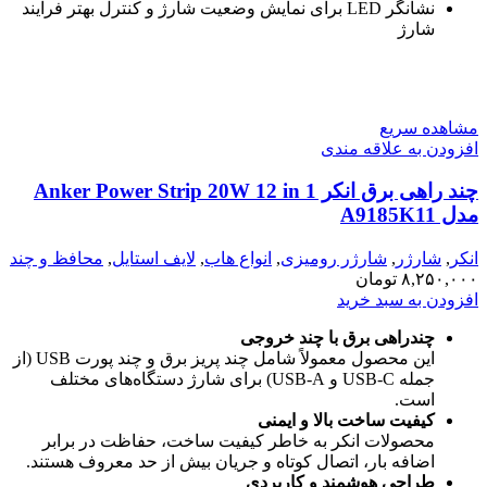
نشانگر LED برای نمایش وضعیت شارژ و کنترل بهتر فرآیند
شارژ
مشاهده سریع
افزودن به علاقه مندی
چند راهی برق انکر Anker Power Strip 20W 12 in 1
مدل A9185K11
انکر
,
شارژر
,
شارژر رومیزی
,
انواع هاب
,
لایف استایل
,
محافظ و چند
راهی برق
,
۸,۲۵۰,۰۰۰
تومان
موبایل و تبلت
افزودن به سبد خرید
چندراهی برق با چند خروجی
این محصول معمولاً شامل چند پریز برق و چند پورت USB (از
جمله USB-C و USB-A) برای شارژ دستگاه‌های مختلف
است.
کیفیت ساخت بالا و ایمنی
محصولات انکر به خاطر کیفیت ساخت، حفاظت در برابر
اضافه بار، اتصال کوتاه و جریان بیش از حد معروف هستند.
طراحی هوشمند و کاربردی