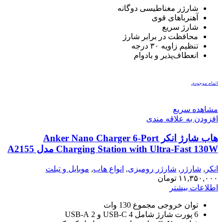
شارژر مغناطیسی دوگانه
آهنرباهای قوی
شارژ سریع
محافظت در برابر شارژ
تنظیم زاویه ۳۰ درجه
انعطاف‌پذیر و بادوام
اتمام موجودی
مشاهده سریع
افزودن به علاقه مندی
هاب شارژ انکر Anker Nano Charger 6-Port
Charging Station with Ultra-Fast 130W مدل A2155
انکر
,
شارژر
,
شارژر رومیزی
,
انواع هاب
,
موبایل و تبلت
۱۱,۳۵۰,۰۰۰
تومان
اطلاعات بیشتر
توان خروجی مجموع 130 وات
6 پورت شارژ شامل 4 USB-C و 2 USB-A