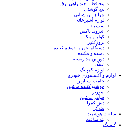
محافظ و چند راهی برق
پیچ گوشتی
چراغ و روشنایی
لوازم آشپزخانه
پمپ باد
اندروید باکس
کولر و پنکه
پروژکتور
دستگاه بخور و خوشبوکننده
دمنده و مکنده
دوربین مداربسته
عینک
لوازم کمپینگ
لوازم و اکسسوری خودرو
جامپ استارتر
خوشبو کننده ماشین
اینورتر
هولدر ماشین
دش کمرا
فندکی
ساعت هوشمند
بند ساعت
گیمینگ