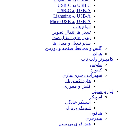
USB-C به USB-C
USB-A به USB-C
USB-A به Lightning
USB-A به Micro USB
انواع هاب
تبدیل ها انتقال تصویر
تبدیل های انتقال صدا
سایر تبدیل و مبدل ها
گلس و محافظ صفحه و دوربین
هولدر
کامپیوتر ولپ تاپ
ماوس
کیبورد
تجهیزات دخیره سازی
هارد اکسترنال
فلش و مموری
لوازم صوتی
اسپیکر
اسپیکر خانگی
اسپیکر پرتابل
هدفون
هندزفری
هندزفری بی سیم