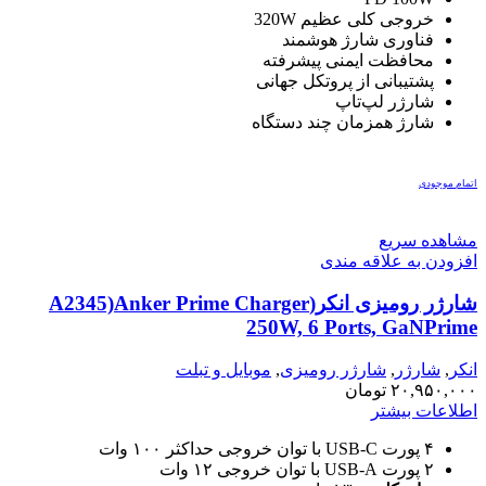
خروجی کلی عظیم 320W
فناوری شارژ هوشمند
محافظت ایمنی پیشرفته
پشتیبانی از پروتکل جهانی
شارژر لپ‌تاپ
شارژ همزمان چند دستگاه
اتمام موجودی
مشاهده سریع
افزودن به علاقه مندی
شارژر رومیزی انکر(A2345)Anker Prime Charger
250W, 6 Ports, GaNPrime
انکر
,
شارژر
,
شارژر رومیزی
,
موبایل و تبلت
۲۰,۹۵۰,۰۰۰
تومان
اطلاعات بیشتر
۴ پورت USB-C با توان خروجی حداکثر ۱۰۰ وات
۲ پورت USB-A با توان خروجی ۱۲ وات