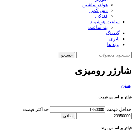
هولدر ماشین
دش کمرا
فندکی
ساعت هوشمند
بند ساعت
گیمینگ
باتری
برند ها
جستجو
شارژر رومیزی
بستن
فیلتر بر اساس قیمت
حداقل قیمت
حداكثر قيمت
صافی
فیلتر بر اساس برند