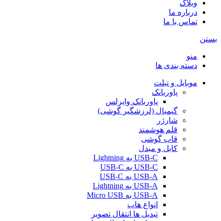
وبلاگ
درباره ما
تماس با ما
بستن
منو
دسته بندی ها
موبایل و تبلت
پاوربانک
پاوربانک وایرلس
گیمبال (لرزشگیر گوشی)
شارژر
قلم هوشمند
قاب گوشی
کابل و مبدل
USB-C به Lightning
USB-C به USB-C
USB-A به USB-C
USB-A به Lightning
USB-A به Micro USB
انواع هاب
تبدیل ها انتقال تصویر