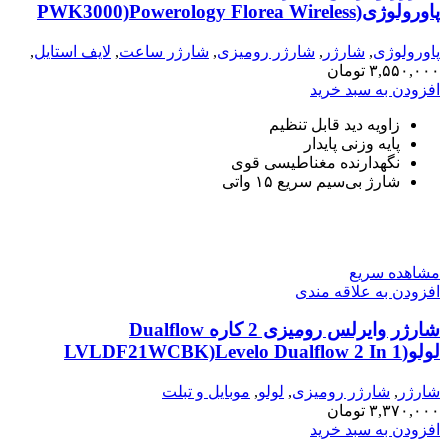
پاورولوژی(PWK3000)Powerology Florea Wireless
Charging Stand – Black
پاورولوژی
,
شارژر
,
شارژر رومیزی
,
شارژر ساعت
,
لایف استایل
,
۳,۵۵۰,۰۰۰
موبایل و تبلت
تومان
افزودن به سبد خرید
زاویه دید قابل تنظیم
پایه وزنی پایدار
نگهدارنده مغناطیسی قوی
شارژ بی‌سیم سریع ۱۵ واتی
مشاهده سریع
افزودن به علاقه مندی
شارژر وایرلس رومیزی 2 کاره Dualflow
لولو(LVLDF21WCBK)Levelo Dualflow 2 In 1
Magnetic Wireless Charging Stand
شارژر
,
شارژر رومیزی
,
لولو
,
موبایل و تبلت
۳,۳۷۰,۰۰۰
تومان
افزودن به سبد خرید