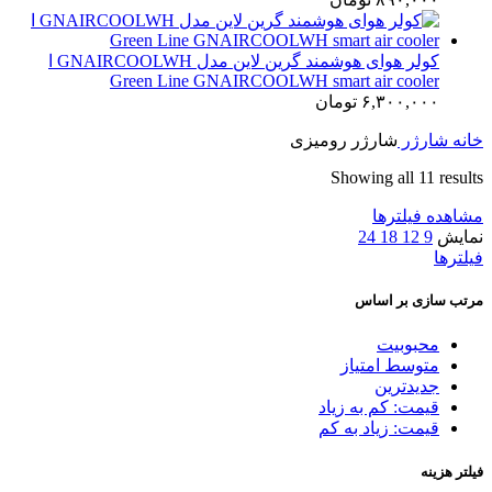
کولر هوای هوشمند گرین لاین مدل GNAIRCOOLWH ا
Green Line GNAIRCOOLWH smart air cooler
۶,۳۰۰,۰۰۰
تومان
خانه
شارژر
شارژر رومیزی
Showing all 11 results
مشاهده فیلترها
نمایش
9
12
18
24
فیلترها
مرتب سازی بر اساس
محبوبیت
متوسط امتیاز
جدیدترین
قیمت: کم به زیاد
قیمت: زیاد به کم
فیلتر هزینه