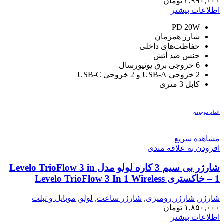
راهی برق
,
۲,۹۹۰,۰۰۰
تومان
موبایل و تبلت
اطلاعات بیشتر
PD 20W
شارژ همزمان
حفاظت‌های داخلی
جنس ضد آتش
6 خروجی برق یونیورسال
2 خروجی USB-A و 2 خروجی USB-C
کابل 3 متری
اتمام موجودی
مشاهده سریع
افزودن به علاقه مندی
شارژر بی سیم 3 کاره لولو مدل Levelo TrioFlow 3 in
1 – خاکستری Levelo TrioFlow 3 In 1 Wireless
Charger – Grey
شارژر
,
شارژر رومیزی
,
شارژر ساعت
,
لولو
,
موبایل و تبلت
۱,۸۵۰,۰۰۰
تومان
اطلاعات بیشتر