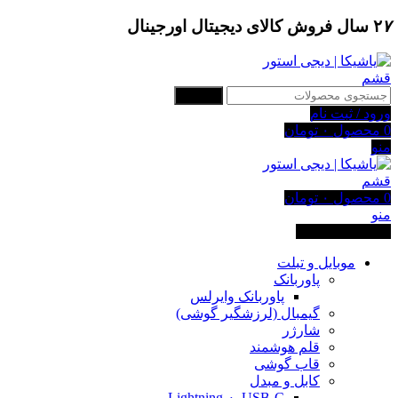
۷
۲
سال فروش کالای دیجیتال اورجینال
جستجو
ورود / ثبت نام
0
محصول
۰
تومان
منو
0
محصول
۰
تومان
منو
دسته بندی کالاها
موبایل و تبلت
پاوربانک
پاوربانک وایرلس
گیمبال (لرزشگیر گوشی)
شارژر
قلم هوشمند
قاب گوشی
کابل و مبدل
USB-C به Lightning