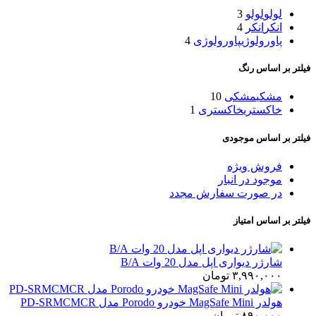
لولو
لولو
3
انکر
انکر
4
پاورولوژی
پاورولوژی
4
فیلتر بر اساس رنگ
مشکی
مشکی
10
خاکستری
خاکستری
1
فیلتر بر اساس موجودی
فروش ویژه
موجود در انبار
در صورت سفارش مجدد
فیلتر بر اساس امتیاز
شارژر دیواری اپل مدل 20 وات B/A
۳,۹۹۰,۰۰۰
تومان
هولدر MagSafe Mini خودرو Porodo مدل PD-SRMCMCR
۸۹۰,۰۰۰
تومان