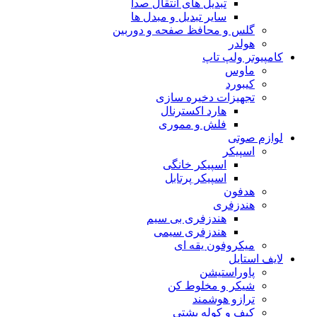
تبدیل های انتقال صدا
سایر تبدیل و مبدل ها
گلس و محافظ صفحه و دوربین
هولدر
کامپیوتر ولپ تاپ
ماوس
کیبورد
تجهیزات دخیره سازی
هارد اکسترنال
فلش و مموری
لوازم صوتی
اسپیکر
اسپیکر خانگی
اسپیکر پرتابل
هدفون
هندزفری
هندزفری بی سیم
هندزفری سیمی
میکروفون یقه ای
لایف استایل
پاوراستیشن
شیکر و مخلوط کن
ترازو هوشمند
کیف و کوله پشتی