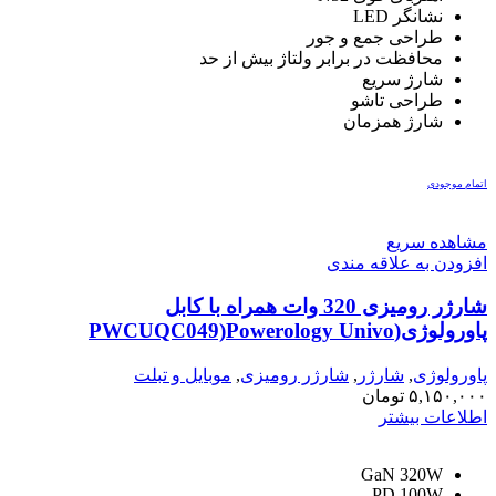
نشانگر LED
طراحی جمع و جور
محافظت در برابر ولتاژ بیش از حد
شارژ سریع
طراحی تاشو
شارژ همزمان
اتمام موجودی
مشاهده سریع
افزودن به علاقه مندی
شارژر رومیزی 320 وات همراه با کابل
پاورولوژی(PWCUQC049)Powerology Univo
Charging Station PD 100W – Black
پاورولوژی
,
شارژر
,
شارژر رومیزی
,
موبایل و تبلت
۵,۱۵۰,۰۰۰
تومان
اطلاعات بیشتر
GaN 320W
PD 100W