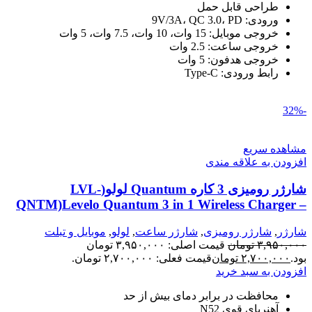
طراحی قابل حمل
ورودی: 9V/3A، QC 3.0، PD
خروجی موبایل: 15 وات، 10 وات، 7.5 وات، 5 وات
خروجی ساعت: 2.5 وات
خروجی هدفون: 5 وات
رابط ورودی: Type-C
-32%
مشاهده سریع
افزودن به علاقه مندی
شارژر رومیزی 3 کاره Quantum لولو(LVL-
QNTM)Levelo Quantum 3 in 1 Wireless Charger –
Black
شارژر
,
شارژر رومیزی
,
شارژر ساعت
,
لولو
,
موبایل و تبلت
۳,۹۵۰,۰۰۰
تومان
قیمت اصلی: ۳,۹۵۰,۰۰۰ تومان
بود.
۲,۷۰۰,۰۰۰
تومان
قیمت فعلی: ۲,۷۰۰,۰۰۰ تومان.
افزودن به سبد خرید
محافظت در برابر دمای بیش از حد
آهنربای قوی N52