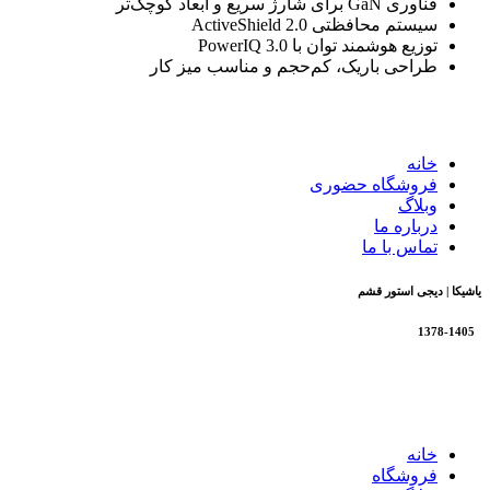
فناوری GaN برای شارژ سریع و ابعاد کوچک‌تر
سیستم محافظتی ActiveShield 2.0
توزیع هوشمند توان با PowerIQ 3.0
طراحی باریک، کم‌حجم و مناسب میز کار
خانه
فروشگاه حضوری
وبلاگ
درباره ما
تماس با ما
یاشیکا | دیجی استور قشم
1378-1405
تمام حقوق برای فروشگاه یاشیکا محفوظ است |
طراحی شده
توسط شرکت AminH
خانه
فروشگاه