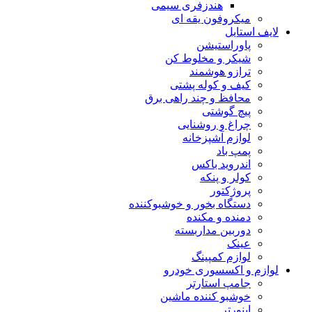
هندزفری سیمی
میکروفون یقه ای
لایف استایل
پاوراستیشن
شیکر و مخلوط کن
ترازو هوشمند
کیف و کوله پشتی
محافظ و چند راهی برق
پیچ گوشتی
چراغ و روشنایی
لوازم آشپزخانه
پمپ باد
اندروید باکس
کولر و پنکه
پروژکتور
دستگاه بخور و خوشبوکننده
دمنده و مکنده
دوربین مداربسته
عینک
لوازم کمپینگ
لوازم و اکسسوری خودرو
جامپ استارتر
خوشبو کننده ماشین
اینورتر