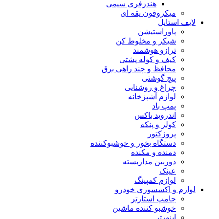
هندزفری سیمی
میکروفون یقه ای
لایف استایل
پاوراستیشن
شیکر و مخلوط کن
ترازو هوشمند
کیف و کوله پشتی
محافظ و چند راهی برق
پیچ گوشتی
چراغ و روشنایی
لوازم آشپزخانه
پمپ باد
اندروید باکس
کولر و پنکه
پروژکتور
دستگاه بخور و خوشبوکننده
دمنده و مکنده
دوربین مداربسته
عینک
لوازم کمپینگ
لوازم و اکسسوری خودرو
جامپ استارتر
خوشبو کننده ماشین
اینورتر