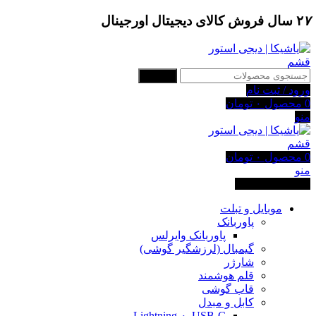
۷
۲
سال فروش کالای دیجیتال اورجینال
جستجو
ورود / ثبت نام
0
محصول
۰
تومان
منو
0
محصول
۰
تومان
منو
دسته بندی کالاها
موبایل و تبلت
پاوربانک
پاوربانک وایرلس
گیمبال (لرزشگیر گوشی)
شارژر
قلم هوشمند
قاب گوشی
کابل و مبدل
USB-C به Lightning