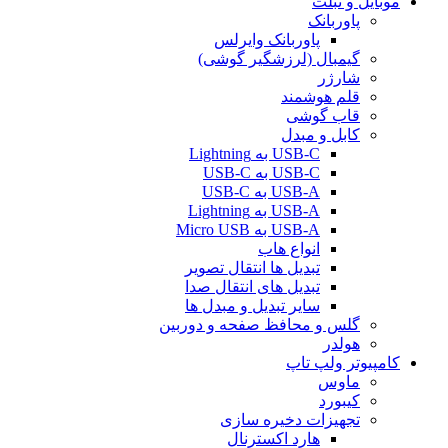
موبایل و تبلت
پاوربانک
پاوربانک وایرلس
گیمبال (لرزشگیر گوشی)
شارژر
قلم هوشمند
قاب گوشی
کابل و مبدل
USB-C به Lightning
USB-C به USB-C
USB-A به USB-C
USB-A به Lightning
USB-A به Micro USB
انواع هاب
تبدیل ها انتقال تصویر
تبدیل های انتقال صدا
سایر تبدیل و مبدل ها
گلس و محافظ صفحه و دوربین
هولدر
کامپیوتر ولپ تاپ
ماوس
کیبورد
تجهیزات دخیره سازی
هارد اکسترنال