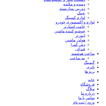
دمنده و مکنده
دوربین مداربسته
عینک
لوازم کمپینگ
لوازم و اکسسوری خودرو
جامپ استارتر
خوشبو کننده ماشین
اینورتر
هولدر ماشین
دش کمرا
فندکی
ساعت هوشمند
بند ساعت
گیمینگ
باتری
برند ها
خانه
فروشگاه
وبلاگ
درباره ما
تماس با ما
ورود / ثبت نام