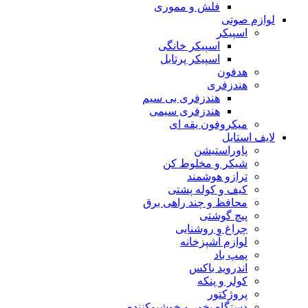
فلش و مموری
لوازم صوتی
اسپیکر
اسپیکر خانگی
اسپیکر پرتابل
هدفون
هندزفری
هندزفری بی سیم
هندزفری سیمی
میکروفون یقه ای
لایف استایل
پاوراستیشن
شیکر و مخلوط کن
ترازو هوشمند
کیف و کوله پشتی
محافظ و چند راهی برق
پیچ گوشتی
چراغ و روشنایی
لوازم آشپزخانه
پمپ باد
اندروید باکس
کولر و پنکه
پروژکتور
دستگاه بخور و خوشبوکننده