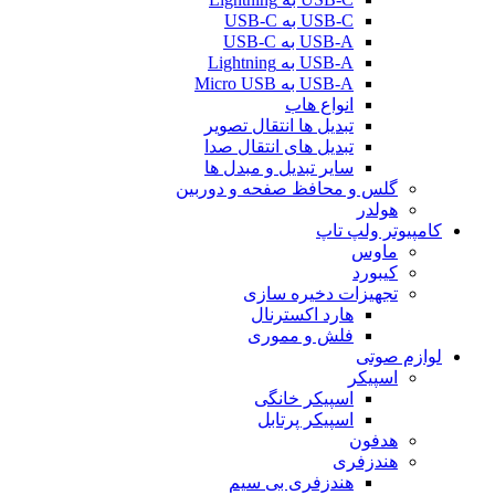
USB-C به USB-C
USB-A به USB-C
USB-A به Lightning
USB-A به Micro USB
انواع هاب
تبدیل ها انتقال تصویر
تبدیل های انتقال صدا
سایر تبدیل و مبدل ها
گلس و محافظ صفحه و دوربین
هولدر
کامپیوتر ولپ تاپ
ماوس
کیبورد
تجهیزات دخیره سازی
هارد اکسترنال
فلش و مموری
لوازم صوتی
اسپیکر
اسپیکر خانگی
اسپیکر پرتابل
هدفون
هندزفری
هندزفری بی سیم