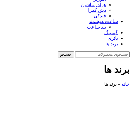
هولدر ماشین
دش کمرا
فندکی
ساعت هوشمند
بند ساعت
گیمینگ
باتری
برند ها
جستجو
برند ها
خانه
»
برند ها