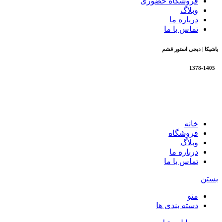
فروشگاه حضوری
وبلاگ
درباره ما
تماس با ما
یاشیکا | دیجی استور قشم
1378-1405
تمام حقوق برای فروشگاه یاشیکا محفوظ است |
طراحی شده
توسط شرکت AminH
خانه
فروشگاه
وبلاگ
درباره ما
تماس با ما
بستن
منو
دسته بندی ها